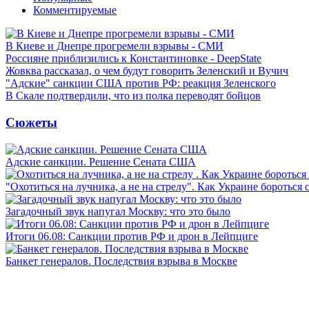
Комментируемые
В Киеве и Днепре прогремели взрывы - СМИ
Россияне приблизились к Константиновке - DeepState
Жовква рассказал, о чем будут говорить Зеленский и Вучич
"Адские" санкции США против РФ: реакция Зеленского
В Скале подтвердили, что из полка переводят бойцов
Сюжеты
Адские санкции. Решение Сената США
"Охотиться на лучника, а не на стрелу". Как Украине бороться 
Загадочный звук напугал Москву: что это было
Итоги 06.08: Санкции против РФ и дрон в Лейпциге
Банкет генералов. Последствия взрыва в Москве