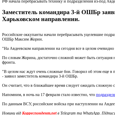
РФ начала перебрасывать технику и подразделения из-под Авде
Заместитель командира 3-й ОШБр заяви
Харьковском направлении.
Российские оккупанты начали перебрасывать уцелевшие подраз
ОШБр Максим Жорин.
"На Авдеевском направлении на сегодня все в целом очевидно - 
По словам Жорина, достаточно сложной может быть ситуация н
фронта.
"В целом нас ждут очень сложные бои. Говорил об этом еще в п
- заявил заместитель командира 3-й ОШБр.
Он считает, что в ближайшее время следует ожидать сложную 
Напомним, в ночь на 17 февраля стало известно, что
подраздел
По данным ВСУ, российские войска при наступлении на Авде
Новини від
Корреспондент.net
в Telegram та WhatsApp. Підпис