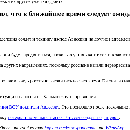
евки на другие участки фронта
л, что в ближайшее время следует ожида
деления солдат и технику из-под Авдеевки на другие направлен
они будут продвигаться, насколько у них хватит сил и в зависим
а других направлениях, поскольку россияне начали перебрасыва
рошлом году - россияне готовились все это время. Готовили сил
ситуацию на юге и на Харьковском направлении.
ения ВСУ покинули Авдеевку
. Это произошло после нескольких
евку
потеряли по меньшей мере 17 тысяч солдат и офицеров
.
уйтесь на наші канали
https://t.me/korrespondentnet
та
WhatsApp