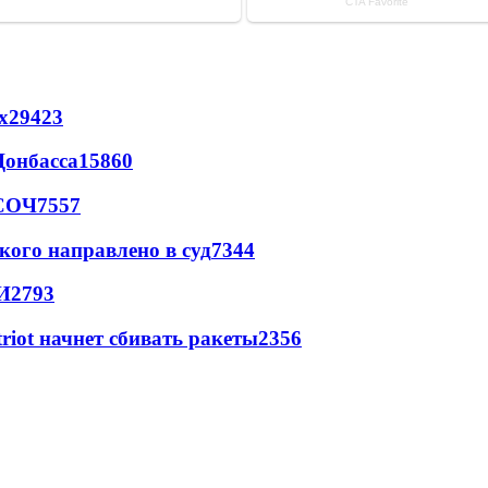
х
29423
Донбасса
15860
 СОЧ
7557
кого направлено в суд
7344
И
2793
triot начнет сбивать ракеты
2356