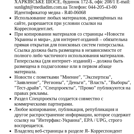
ХАРКІВСЬКЕ ШОСЕ, будинок 172-Б, офіс 208/1 E-mail:
sunlight@mediadim.com.ua
Телефон: 044-205-43-00
Идентификатор медиа - R40-06068
Использование любых материалов, размещённых на
сайте, разрешается при условии ссылки на
Корреспондент.net.
При копировании материалов со страницы «Новости
Украины и мира», для интернет-изданий – обязательна
прямая открытая для поисковых систем гиперссылка.
Ссылка должна быть размещена в независимости от
полного либо частичного использования материалов.
Гиперссылка (для интернет- изданий) – должна быть
размещена в подзаголовке или в первом абзаце
материала.
Новости с пометками "Мнение", "Экспертиза",
"Заявление", "Регионы", "Деньги", "Власть", "Выборы",
"Тест-драйв", "Спецпроекты", "Промо" публикуются на
правах рекламы.
Раздел Спецпроекты создается совместно с
коммерческими партнерами.
Любое копирование, публикация, републикация и
другое распространение информации, которое содержит
ссылку на "Интерфакс-Украина", EPA / UPG, строго
воспрещается.
Владелец веб-страницы в разделе Я- Корреспондент