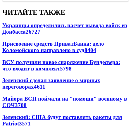
ЧИТАЙТЕ ТАКЖЕ
Украинцы определились насчет вывода войск из
Донбасса
26727
Присвоение средств ПриватБанка: дело
Коломойского направлено в суд
8404
ВСУ получили новое снаряжение Бундесвера:
что входит в комплект
5798
Зеленский сделал заявление о мирных
переговорах
4611
Майора ВСП поймали на "помощи" военному в
СОЧ
3708
Зеленский: США будут поставлять ракеты для
Patriot
3571