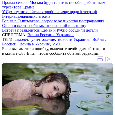
Провал сезона: Москва будет платить пособия работникам
турсектора Крыма
У Сухопутних військах зробили заяву щодо інтеграції
Інтернаціональних легіонів
Взрыв в Сыктывкаре: возросло количество пострадавших
Стали известны объемы отключений в пятницу
Встреча президентов: Ермак и Рубио обсудили детали
СПЕЦТЕМА:
Война России с Украиной
ТЕГИ:
самолет
,
уничтожение
,
новости Украины
,
Война с
Россией
,
Война в Украине
,
А-50
Если вы заметили ошибку, выделите необходимый текст и
нажмите Ctrl+Enter, чтобы сообщить об этом редакции.