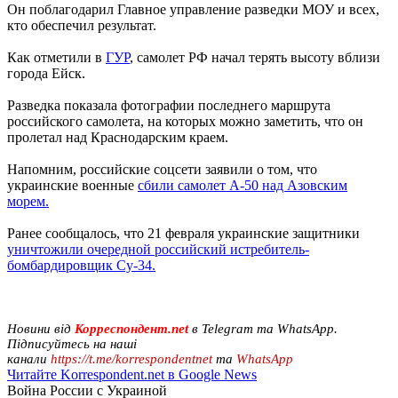
Он поблагодарил Главное управление разведки МОУ и всех,
кто обеспечил результат.
Как отметили в
ГУР
, самолет РФ начал терять высоту вблизи
города Ейск.
Разведка показала фотографии последнего маршрута
российского самолета, на которых можно заметить, что он
пролетал над Краснодарским краем.
Напомним, российские соцсети заявили о том, что
украинские военные
сбили самолет А-50 над Азовским
морем.
Ранее сообщалось, что 21 февраля украинские защитники
уничтожили очередной российский истребитель-
бомбардировщик Су-34.
Новини від
Корреспондент.net
в Telegram та WhatsApp.
Підписуйтесь на наші
канали
https://t.me/korrespondentnet
та
WhatsApp
Читайте Korrespondent.net в Google News
Война России с Украиной