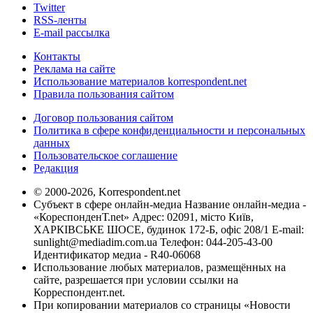
Twitter
RSS-ленты
E-mail рассылка
Контакты
Реклама на сайте
Использование материалов korrespondent.net
Правила пользования сайтом
Договор пользования сайтом
Политика в сфере конфиденциальности и персональных
данных
Пользовательское соглашение
Редакция
© 2000-2026, Korrespondent.net
Субъект в сфере онлайн-медиа Название онлайн-медиа -
«КореспонденТ.net» Адрес: 02091, місто Київ,
ХАРКІВСЬКЕ ШОСЕ, будинок 172-Б, офіс 208/1 E-mail:
sunlight@mediadim.com.ua
Телефон: 044-205-43-00
Идентификатор медиа - R40-06068
Использование любых материалов, размещённых на
сайте, разрешается при условии ссылки на
Корреспондент.net.
При копировании материалов со страницы «Новости