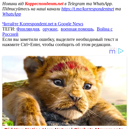
Новини від
Корреспондент.net
в Telegram та WhatsApp.
Підписуйтесь на наші канали
https://t.me/korrespondentnet
та
WhatsApp
Читайте Korrespondent.net в Google News
ТЕГИ:
Финляндия
,
оружие
,
военная помощь
,
Война с
Россией
Если вы заметили ошибку, выделите необходимый текст и
нажмите Ctrl+Enter, чтобы сообщить об этом редакции.