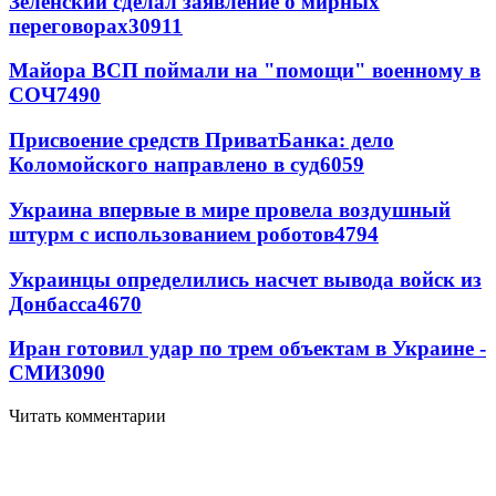
Зеленский сделал заявление о мирных
переговорах
30911
Майора ВСП поймали на "помощи" военному в
СОЧ
7490
Присвоение средств ПриватБанка: дело
Коломойского направлено в суд
6059
Украина впервые в мире провела воздушный
штурм с использованием роботов
4794
Украинцы определились насчет вывода войск из
Донбасса
4670
Иран готовил удар по трем объектам в Украине -
СМИ
3090
Читать комментарии