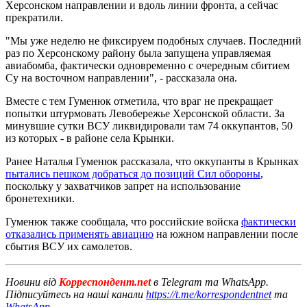
Херсонском направлении и вдоль линии фронта, а сейчас
прекратили.
"Мы уже неделю не фиксируем подобных случаев. Последний
раз по Херсонскому району была запущена управляемая
авиабомба, фактически одновременно с очередным сбитием
Су на восточном направлении", - рассказала она.
Вместе с тем Гуменюк отметила, что враг не прекращает
попытки штурмовать Левобережье Херсонской области. За
минувшие сутки ВСУ ликвидировали там 74 оккупантов, 50
из которых - в районе села Крынки.
Ранее Наталья Гуменюк рассказала, что оккупанты в Крынках
пытались пешком добраться до позиций Сил обороны
,
поскольку у захватчиков запрет на использование
бронетехники.
Гуменюк также сообщала, что российские войска
фактически
отказались применять авиацию
на южном направлении после
сбытия ВСУ их самолетов.
Новини від
Корреспондент.net
в Telegram та WhatsApp.
Підписуйтесь на наші канали
https://t.me/korrespondentnet
та
WhatsApp