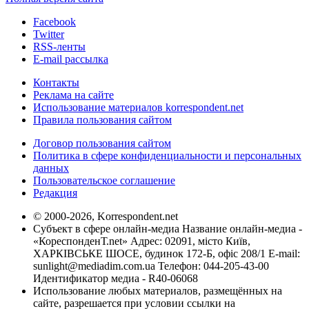
Facebook
Twitter
RSS-ленты
E-mail рассылка
Контакты
Реклама на сайте
Использование материалов korrespondent.net
Правила пользования сайтом
Договор пользования сайтом
Политика в сфере конфиденциальности и персональных
данных
Пользовательское соглашение
Редакция
© 2000-2026, Korrespondent.net
Субъект в сфере онлайн-медиа Название онлайн-медиа -
«КореспонденТ.net» Адрес: 02091, місто Київ,
ХАРКІВСЬКЕ ШОСЕ, будинок 172-Б, офіс 208/1 E-mail:
sunlight@mediadim.com.ua
Телефон: 044-205-43-00
Идентификатор медиа - R40-06068
Использование любых материалов, размещённых на
сайте, разрешается при условии ссылки на