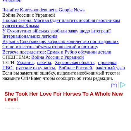
Читайте Korrespondent.net в Google News
Война России с Украиной
Провал сезона: Москва будет платить пособия работникам
турсектора Крыма
У Сухопутних військах зробили заяву щодо інтеграції
Інтернаціональних легіонів
Взрыв в Сыктывкаре: возросло количество пострадавших
Стали известны объемы отключений в пятницу
Встреча президентов: Ермак и Рубио обсудили детали
СПЕЦТЕМА:
Война России с Украиной
ТЕГИ:
Украина
,
ракеты
,
Херсонская область
,
проверка
,
ПВО
,
русские оккупанты
,
Война с Россией
,
ракетный удар
Если вы заметили ошибку, выделите необходимый текст и
нажмите Ctrl+Enter, чтобы сообщить об этом редакции.