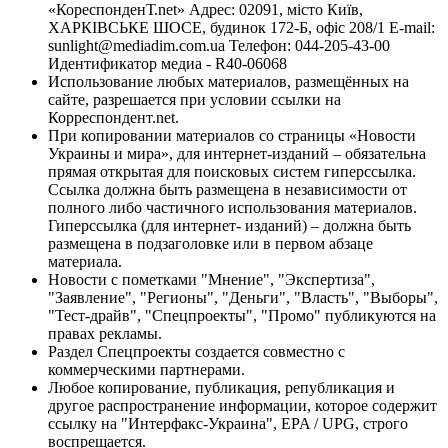
«КореспонденТ.net» Адрес: 02091, місто Київ,
ХАРКІВСЬКЕ ШОСЕ, будинок 172-Б, офіс 208/1 E-mail:
sunlight@mediadim.com.ua
Телефон: 044-205-43-00
Идентификатор медиа - R40-06068
Использование любых материалов, размещённых на
сайте, разрешается при условии ссылки на
Корреспондент.net.
При копировании материалов со страницы «Новости
Украины и мира», для интернет-изданий – обязательна
прямая открытая для поисковых систем гиперссылка.
Ссылка должна быть размещена в независимости от
полного либо частичного использования материалов.
Гиперссылка (для интернет- изданий) – должна быть
размещена в подзаголовке или в первом абзаце
материала.
Новости с пометками "Мнение", "Экспертиза",
"Заявление", "Регионы", "Деньги", "Власть", "Выборы",
"Тест-драйв", "Спецпроекты", "Промо" публикуются на
правах рекламы.
Раздел Спецпроекты создается совместно с
коммерческими партнерами.
Любое копирование, публикация, републикация и
другое распространение информации, которое содержит
ссылку на "Интерфакс-Украина", EPA / UPG, строго
воспрещается.