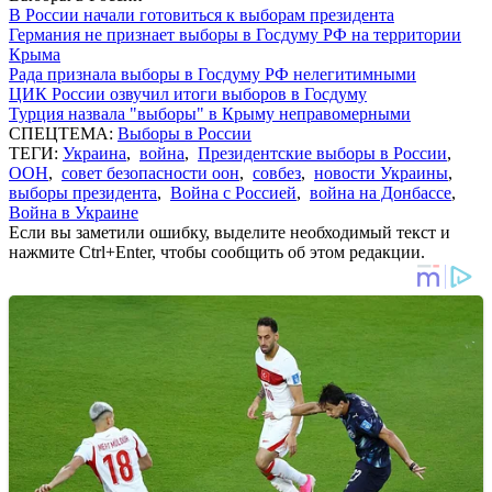
В России начали готовиться к выборам президента
Германия не признает выборы в Госдуму РФ на территории
Крыма
Рада признала выборы в Госдуму РФ нелегитимными
ЦИК России озвучил итоги выборов в Госдуму
Турция назвала "выборы" в Крыму неправомерными
СПЕЦТЕМА:
Выборы в России
ТЕГИ:
Украина
,
война
,
Президентские выборы в России
,
ООН
,
совет безопасности оон
,
совбез
,
новости Украины
,
выборы президента
,
Война с Россией
,
война на Донбассе
,
Война в Украине
Если вы заметили ошибку, выделите необходимый текст и
нажмите Ctrl+Enter, чтобы сообщить об этом редакции.