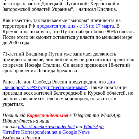
некоторых частях Донецкой, Луганской, Херсонской и
Запорожской областей Украины", - написал Кислица.
Как известно, так называемые "выборы" президента на
территории РФ
продлятся три дня - с 15 по 17 марта
. В
Кремле прогнозируют, что Путин наберет более 80% голосов.
После этого он сможет оставаться у власти по меньшей мере
до 2030 года.
71-летний Владимир Путин уже занимает должность
президента дольше, чем любой другой российский правитель
со времен Иосифа Сталина. Он давно превзошел 18-летний
срок правления Леонида Брежнева.
Ранее Легион Свобода России предупредил, что
дни
"выборов" в РФ будут "неспокойными"
. Также повстанцы
призвали всех жителей Белгородской и Курской областей, не
воспользовавшихся зеленым коридором, оставаться в
укрытиях.
Новини від
Корреспондент.net
в Telegram та WhatsApp.
Підписуйтесь на наші
канали
https://t.me/korrespondentnet
та
WhatsApp
Читайте Korrespondent.net в Google News
Выборы в России