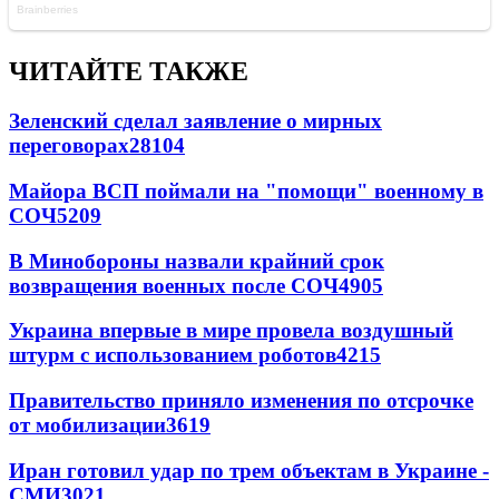
ЧИТАЙТЕ ТАКЖЕ
Зеленский сделал заявление о мирных
переговорах
28104
Майора ВСП поймали на "помощи" военному в
СОЧ
5209
В Минобороны назвали крайний срок
возвращения военных после СОЧ
4905
Украина впервые в мире провела воздушный
штурм с использованием роботов
4215
Правительство приняло изменения по отсрочке
от мобилизации
3619
Иран готовил удар по трем объектам в Украине -
СМИ
3021