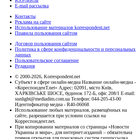
RSS-ленты
E-mail рассылка
Контакты
Реклама на сайте
Использование материалов korrespondent.net
Правила пользования сайтом
Договор пользования сайтом
Политика в сфере конфиденциальности и персональных
данных
Пользовательское соглашение
Редакция
© 2000-2026, Korrespondent.net
Субъект в сфере онлайн-медиа Название онлайн-медиа -
«КореспонденТ.net» Адрес: 02091, місто Київ,
ХАРКІВСЬКЕ ШОСЕ, будинок 172-Б, офіс 208/1 E-mail:
sunlight@mediadim.com.ua
Телефон: 044-205-43-00
Идентификатор медиа - R40-06068
Использование любых материалов, размещённых на
сайте, разрешается при условии ссылки на
Корреспондент.net.
При копировании материалов со страницы «Новости
Украины и мира», для интернет-изданий – обязательна
прямая открытая для поисковых систем гиперссылка.