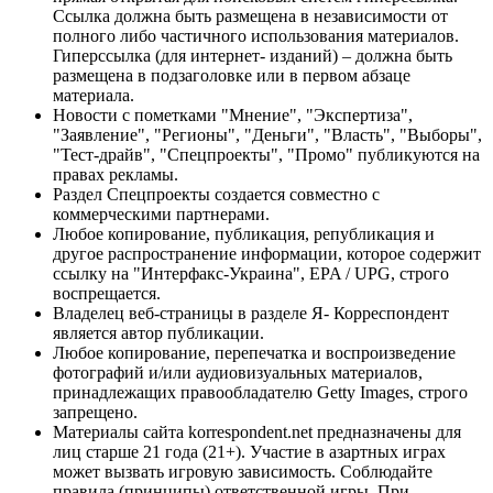
Ссылка должна быть размещена в независимости от
полного либо частичного использования материалов.
Гиперссылка (для интернет- изданий) – должна быть
размещена в подзаголовке или в первом абзаце
материала.
Новости с пометками "Мнение", "Экспертиза",
"Заявление", "Регионы", "Деньги", "Власть", "Выборы",
"Тест-драйв", "Спецпроекты", "Промо" публикуются на
правах рекламы.
Раздел Спецпроекты создается совместно с
коммерческими партнерами.
Любое копирование, публикация, републикация и
другое распространение информации, которое содержит
ссылку на "Интерфакс-Украина", EPA / UPG, строго
воспрещается.
Владелец веб-страницы в разделе Я- Корреспондент
является автор публикации.
Любое копирование, перепечатка и воспроизведение
фотографий и/или аудиовизуальных материалов,
принадлежащих правообладателю Getty Images, строго
запрещено.
Материалы сайта korrespondent.net предназначены для
лиц старше 21 года (21+). Участие в азартных играх
может вызвать игровую зависимость. Соблюдайте
правила (принципы) ответственной игры. При