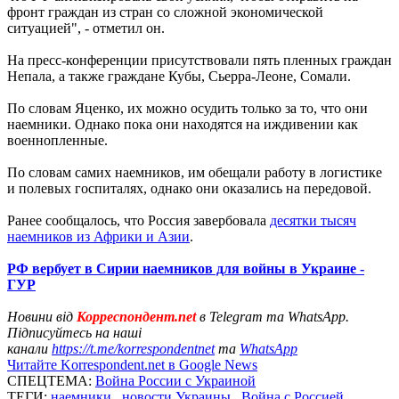
фронт граждан из стран со сложной экономической
ситуацией", - отметил он.
На пресс-конференции присутствовали пять пленных граждан
Непала, а также граждане Кубы, Сьерра-Леоне, Сомали.
По словам Яценко, их можно осудить только за то, что они
наемники. Однако пока они находятся на иждивении как
военнопленные.
По словам самих наемников, им обещали работу в логистике
и полевых госпиталях, однако они оказались на передовой.
Ранее сообщалось, что Россия завербовала
десятки тысяч
наемников из Африки и Азии
.
РФ вербует в Сирии наемников для войны в Украине -
ГУР
Новини від
Корреспондент.net
в Telegram та WhatsApp.
Підписуйтесь на наші
канали
https://t.me/korrespondentnet
та
WhatsApp
Читайте Korrespondent.net в Google News
СПЕЦТЕМА:
Война России с Украиной
ТЕГИ:
наемники
,
новости Украины
,
Война с Россией
,