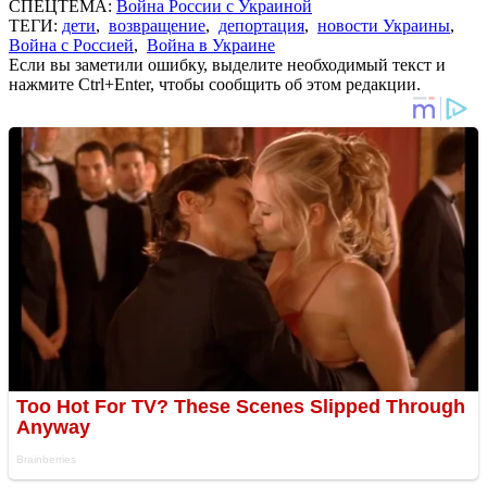
СПЕЦТЕМА:
Война России с Украиной
ТЕГИ:
дети
,
возвращение
,
депортация
,
новости Украины
,
Война с Россией
,
Война в Украине
Если вы заметили ошибку, выделите необходимый текст и
нажмите Ctrl+Enter, чтобы сообщить об этом редакции.