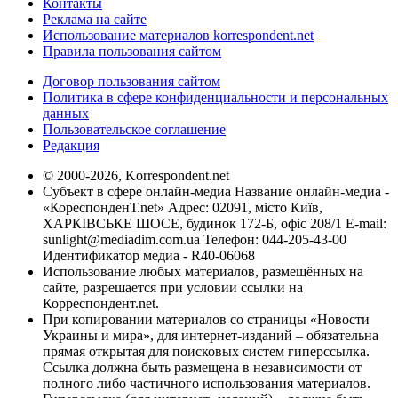
Контакты
Реклама на сайте
Использование материалов korrespondent.net
Правила пользования сайтом
Договор пользования сайтом
Политика в сфере конфиденциальности и персональных
данных
Пользовательское соглашение
Редакция
© 2000-2026, Korrespondent.net
Субъект в сфере онлайн-медиа Название онлайн-медиа -
«КореспонденТ.net» Адрес: 02091, місто Київ,
ХАРКІВСЬКЕ ШОСЕ, будинок 172-Б, офіс 208/1 E-mail:
sunlight@mediadim.com.ua
Телефон: 044-205-43-00
Идентификатор медиа - R40-06068
Использование любых материалов, размещённых на
сайте, разрешается при условии ссылки на
Корреспондент.net.
При копировании материалов со страницы «Новости
Украины и мира», для интернет-изданий – обязательна
прямая открытая для поисковых систем гиперссылка.
Ссылка должна быть размещена в независимости от
полного либо частичного использования материалов.