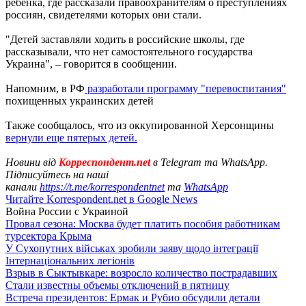
ребенка, где рассказали правоохранителям о преступлениях
россиян, свидетелями которых они стали.
"Детей заставляли ходить в российские школы, где
рассказывали, что нет самостоятельного государства
Украина", – говорится в сообщении.
Напомним, в РФ
разработали программу "перевоспитания"
похищенных украинских детей
Также сообщалось, что из оккупированной Херсонщины
вернули еще пятерых детей.
Новини від
Корреспондент.net
в Telegram та WhatsApp.
Підписуйтесь на наші
канали
https://t.me/korrespondentnet
та
WhatsApp
Читайте Korrespondent.net в Google News
Война России с Украиной
Провал сезона: Москва будет платить пособия работникам
турсектора Крыма
У Сухопутних військах зробили заяву щодо інтеграції
Інтернаціональних легіонів
Взрыв в Сыктывкаре: возросло количество пострадавших
Стали известны объемы отключений в пятницу
Встреча президентов: Ермак и Рубио обсудили детали