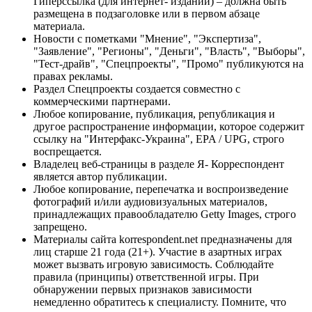
Гиперссылка (для интернет- изданий) – должна быть
размещена в подзаголовке или в первом абзаце
материала.
Новости с пометками "Мнение", "Экспертиза",
"Заявление", "Регионы", "Деньги", "Власть", "Выборы",
"Тест-драйв", "Спецпроекты", "Промо" публикуются на
правах рекламы.
Раздел Спецпроекты создается совместно с
коммерческими партнерами.
Любое копирование, публикация, републикация и
другое распространение информации, которое содержит
ссылку на "Интерфакс-Украина", EPA / UPG, строго
воспрещается.
Владелец веб-страницы в разделе Я- Корреспондент
является автор публикации.
Любое копирование, перепечатка и воспроизведение
фотографий и/или аудиовизуальных материалов,
принадлежащих правообладателю Getty Images, строго
запрещено.
Материалы сайта korrespondent.net предназначены для
лиц старше 21 года (21+). Участие в азартных играх
может вызвать игровую зависимость. Соблюдайте
правила (принципы) ответственной игры. При
обнаружении первых признаков зависимости
немедленно обратитесь к специалисту. Помните, что