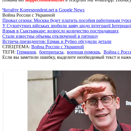
Читайте Korrespondent.net в Google News
Война России с Украиной
Провал сезона: Москва будет платить пособия работникам тур
У Сухопутних військах зробили заяву щодо інтеграції Інтернац
Взрыв в Сыктывкаре: возросло количество пострадавших
Стали известны объемы отключений в пятницу
Встреча президентов: Ермак и Рубио обсудили детали
СПЕЦТЕМА:
Война России с Украиной
ТЕГИ:
Германия
,
боеприпасы
,
военная помощь
,
Война с Росс
Если вы заметили ошибку, выделите необходимый текст и нажми