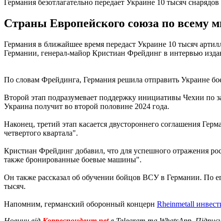
Германия безотлагательно передает Украине 10 тысяч снарядов
Страны Европейского союза по всему 
Германия в ближайшее время передаст Украине 10 тысяч артил
Германии, генерал-майор Кристиан Фрейдинг в интервью изд
По словам Фрейдинга, Германия решила отправить Украине боеп
Второй этап подразумевает поддержку инициативы Чехии по за
Украина получит во второй половине 2024 года.
Наконец, третий этап касается двустороннего соглашения Герма
четвертого квартала".
Кристиан Фрейдинг добавил, что для успешного отражения ро
также бронированные боевые машины".
Он также рассказал об обучении бойцов ВСУ в Германии. По его
тысяч.
Напомним, германский оборонный концерн
Rheinmetall инвес
Новини від
Корреспондент.net
в Telegram та WhatsApp. Підпис