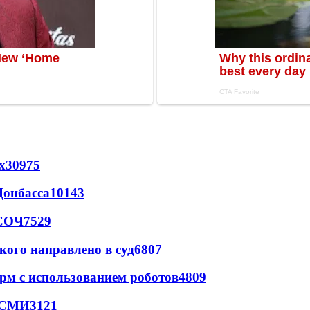
х
30975
Донбасса
10143
 СОЧ
7529
кого направлено в суд
6807
рм с использованием роботов
4809
- СМИ
3121