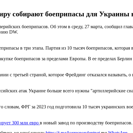
миру собирают боеприпасы для Украины 
лерийских боеприпасов. Об этом в среду, 27 марта, сообщил гл
анию DW.
рипасы в три этапа. Партия из 10 тысяч боеприпасов, которая 
купке боеприпасов за пределами Европы. В ее пределах Берлин
нии с третьей страной, которое Фрейдинг отказался называть, о
ссийских атак Украине больше всего нужны "артиллерийские сн
 словам, ФРГ за 2023 год подготовила 10 тысяч украинских воен
тирует 300 млн евро
в новый завод по производству боеприпасов.
уйтесь на наші канали
https://t.me/korrespondentnet
та
WhatsApp