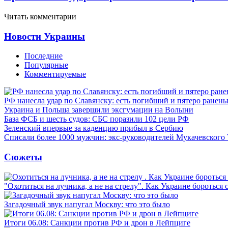
Читать комментарии
Новости Украины
Последние
Популярные
Комментируемые
РФ нанесла удар по Славянску: есть погибший и пятеро ранен
Украина и Польша завершили эксгумации на Волыни
База ФСБ и шесть судов: СБС поразили 102 цели РФ
Зеленский впервые за каденцию прибыл в Сербию
Списали более 1000 мужчин: экс-руководителей Мукачевского
Сюжеты
"Охотиться на лучника, а не на стрелу". Как Украине бороться 
Загадочный звук напугал Москву: что это было
Итоги 06.08: Санкции против РФ и дрон в Лейпциге