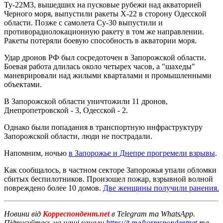
Ту-22М3, вышедших на пусковые рубежи над акваторией
Черного моря, выпустили ракеты Х-22 в сторону Одесской
области. Позже с самолета Су-30 выпустили и
противорадиолокационную ракету в том же направлении.
Ракеты потеряли боевую способность в акватории моря.
Удар дронов РФ был сосредоточен в Запорожской области.
Боевая работа длилась около четырех часов, а "шахеды"
маневрировали над жилыми кварталами и промышленными
объектами.
В Запорожской области уничтожили 11 дронов,
Днепропетровской - 3, Одесской - 2.
Однако были попадания в транспортную инфраструктуру
Запорожской области, люди не пострадали.
Напомним, ночью
в Запорожье и Днепре прогремели взрывы
.
Как сообщалось, в частном секторе Запорожья упали обломки
сбитых беспилотников. Произошел пожар, взрывной волной
повреждено более 10 домов.
Две женщины получили ранения.
Новини від
Корреспондент.net
в Telegram та WhatsApp.
Підписуйтесь на наші канали
https://t.me/korrespondentnet
та