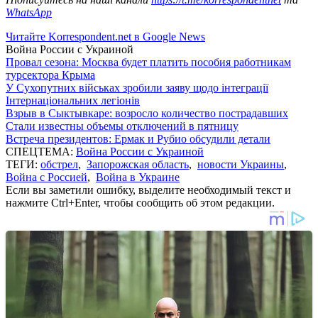
WhatsApp
Читайте Korrespondent.net в Google News
Война России с Украиной
Провал сезона: Москва будет платить пособия работникам
турсектора Крыма
У Сухопутних військах зробили заяву щодо інтеграції
Інтернаціональних легіонів
Взрыв в Сыктывкаре: возросло количество пострадавших
Стали известны объемы отключений в пятницу
Встреча президентов: Ермак и Рубио обсудили детали
СПЕЦТЕМА:
Война России с Украиной
ТЕГИ:
обстрел
,
Запорожская область
,
новости Украины
,
Война с Россией
,
Война в Украине
Если вы заметили ошибку, выделите необходимый текст и
нажмите Ctrl+Enter, чтобы сообщить об этом редакции.