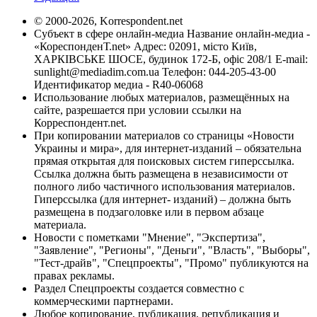
© 2000-2026, Korrespondent.net
Субъект в сфере онлайн-медиа Название онлайн-медиа -
«КореспонденТ.net» Адрес: 02091, місто Київ,
ХАРКІВСЬКЕ ШОСЕ, будинок 172-Б, офіс 208/1 E-mail:
sunlight@mediadim.com.ua
Телефон: 044-205-43-00
Идентификатор медиа - R40-06068
Использование любых материалов, размещённых на
сайте, разрешается при условии ссылки на
Корреспондент.net.
При копировании материалов со страницы «Новости
Украины и мира», для интернет-изданий – обязательна
прямая открытая для поисковых систем гиперссылка.
Ссылка должна быть размещена в независимости от
полного либо частичного использования материалов.
Гиперссылка (для интернет- изданий) – должна быть
размещена в подзаголовке или в первом абзаце
материала.
Новости с пометками "Мнение", "Экспертиза",
"Заявление", "Регионы", "Деньги", "Власть", "Выборы",
"Тест-драйв", "Спецпроекты", "Промо" публикуются на
правах рекламы.
Раздел Спецпроекты создается совместно с
коммерческими партнерами.
Любое копирование, публикация, републикация и