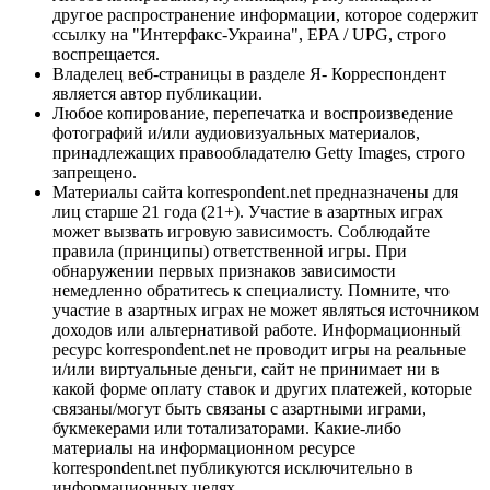
другое распространение информации, которое содержит
ссылку на "Интерфакс-Украина", EPA / UPG, строго
воспрещается.
Владелец веб-страницы в разделе Я- Корреспондент
является автор публикации.
Любое копирование, перепечатка и воспроизведение
фотографий и/или аудиовизуальных материалов,
принадлежащих правообладателю Getty Images, строго
запрещено.
Материалы сайта korrespondent.net предназначены для
лиц старше 21 года (21+). Участие в азартных играх
может вызвать игровую зависимость. Соблюдайте
правила (принципы) ответственной игры. При
обнаружении первых признаков зависимости
немедленно обратитесь к специалисту. Помните, что
участие в азартных играх не может являться источником
доходов или альтернативой работе. Информационный
ресурс korrespondent.net не проводит игры на реальные
и/или виртуальные деньги, сайт не принимает ни в
какой форме оплату ставок и других платежей, которые
связаны/могут быть связаны с азартными играми,
букмекерами или тотализаторами. Какие-либо
материалы на информационном ресурсе
korrespondent.net публикуются исключительно в
информационных целях.