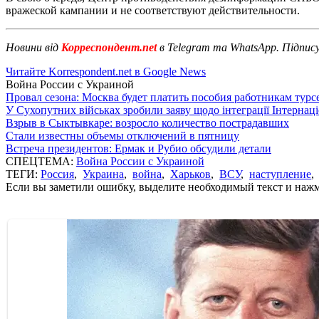
вражеской кампании и не соответствуют действительности.
Новини від
Корреспондент.net
в Telegram та WhatsApp. Підпис
Читайте Korrespondent.net в Google News
Война России с Украиной
Провал сезона: Москва будет платить пособия работникам тур
У Сухопутних військах зробили заяву щодо інтеграції Інтернац
Взрыв в Сыктывкаре: возросло количество пострадавших
Стали известны объемы отключений в пятницу
Встреча президентов: Ермак и Рубио обсудили детали
СПЕЦТЕМА:
Война России с Украиной
ТЕГИ:
Россия
,
Украина
,
война
,
Харьков
,
ВСУ
,
наступление
Если вы заметили ошибку, выделите необходимый текст и нажми