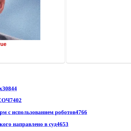
х
30844
 СОЧ
7402
рм с использованием роботов
4766
кого направлено в суд
4653