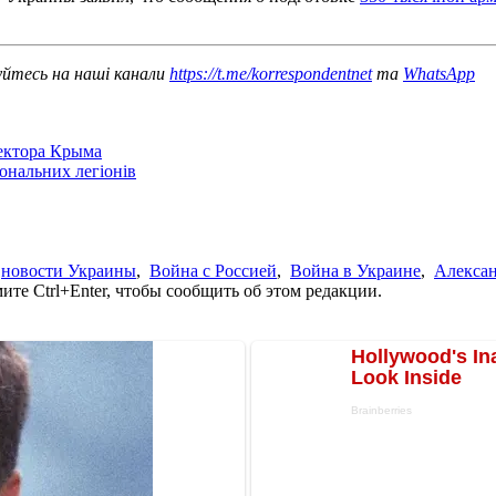
уйтесь на наші канали
https://t.me/korrespondentnet
та
WhatsApp
сектора Крыма
іональних легіонів
,
новости Украины
,
Война с Россией
,
Война в Украине
,
Алекса
те Ctrl+Enter, чтобы сообщить об этом редакции.