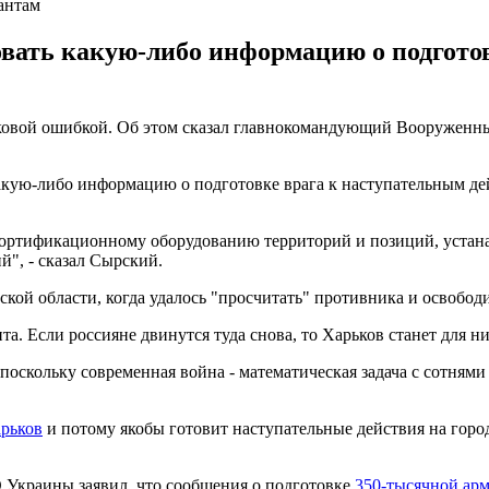
антам
вать какую-либо информацию о подготов
роковой ошибкой. Об этом сказал главнокомандующий Вооружен
акую-либо информацию о подготовке врага к наступательным де
фортификационному оборудованию территорий и позиций, устан
", - сказал Сырский.
кой области, когда удалось "просчитать" противника и освобод
. Если россияне двинутся туда снова, то Харьков станет для ни
 поскольку современная война - математическая задача с сотням
арьков
и потому якобы готовит наступательные действия на горо
 Украины заявил, что сообщения о подготовке
350-тысячной арм