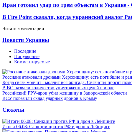
Иран готовил удар по трем объектам в Украине 
В Fire Point сказали, когда украинский аналог Pa
Читать комментарии
Новости Украины
Последние
Популярные
Комментируемые
Россияне атаковали дронами Херсонщину: есть погибшие и ра
Когда связь молчит - молчит вся бригада. Связисты просят по
В ВС назвали количество уничтоженных целей в июле
Российский FPV-дрон убил женщину в Запорожской области
ВСУ поразили склад ударных дронов в Крыму
Сюжеты
Итоги 06.08: Санкции против РФ и дрон в Лейпциге