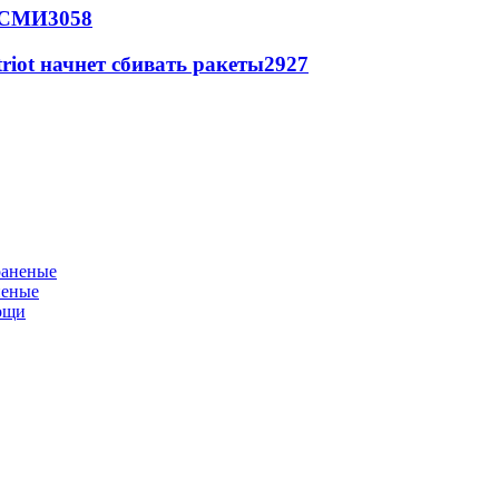
- СМИ
3058
triot начнет сбивать ракеты
2927
неные
мощи