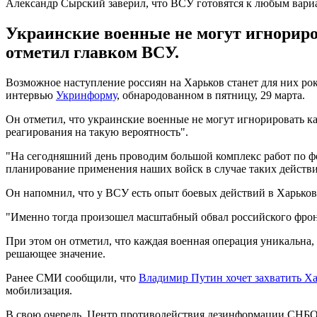
Александр Сырский заверил, что ВСУ готовятся к любым вари
Украинские военные не могут игнориро
отметил главком ВСУ.
Возможное наступление россиян на Харьков станет для них 
интервью
Укринформу
, обнародованном в пятницу, 29 марта.
Он отметил, что украинские военные не могут игнорировать к
реагирования на такую вероятность".
"На сегодняшний день проводим большой комплекс работ по 
планирование применения наших войск в случае таких действий
Он напомнил, что у ВСУ есть опыт боевых действий в Харьковс
"Именно тогда произошел масштабный обвал российского фронта
При этом он отметил, что каждая военная операция уникальна,
решающее значение.
Ранее СМИ сообщили, что
Владимир Путин хочет захватить Х
мобилизация.
В свою очередь, Центр противодействия дезинформации СНБО