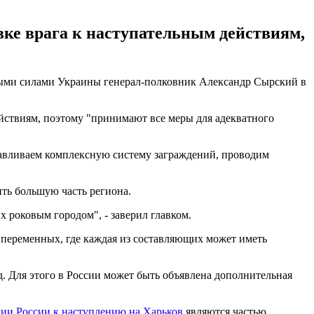
ке врага к наступательным действиям,
ными силами Украины генерал-полковник Александр Сырский в
йствиям, поэтому "принимают все меры для адекватного
авливаем комплексную систему заграждений, проводим
ить большую часть региона.
х роковым городом", - заверил главком.
и переменных, где каждая из составляющих может иметь
д. Для этого в России может быть объявлена дополнительная
ии России к наступлению на Харьков
являются частью