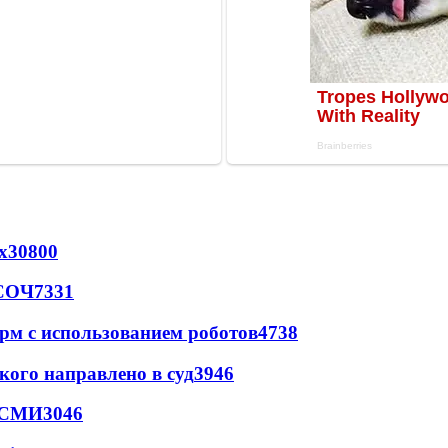
х
30800
 СОЧ
7331
рм с использованием роботов
4738
кого направлено в суд
3946
- СМИ
3046