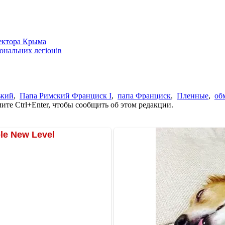
сектора Крыма
іональних легіонів
ький
,
Папа Римский Франциск I
,
папа Франциск
,
Пленные
,
об
те Ctrl+Enter, чтобы сообщить об этом редакции.