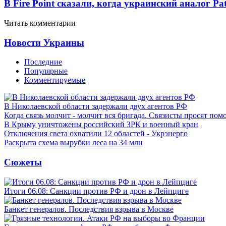
В Fire Point сказали, когда украинский аналог Pa
Читать комментарии
Новости Украины
Последние
Популярные
Комментируемые
В Николаевской области задержали двух агентов РФ
Когда связь молчит - молчит вся бригада. Связисты просят по
В Крыму уничтожены российский ЗРК и военный кран
Отключения света охватили 12 областей - Укрэнерго
Раскрыта схема вырубки леса на 34 млн
Сюжеты
Итоги 06.08: Санкции против РФ и дрон в Лейпциге
Банкет генералов. Последствия взрыва в Москве