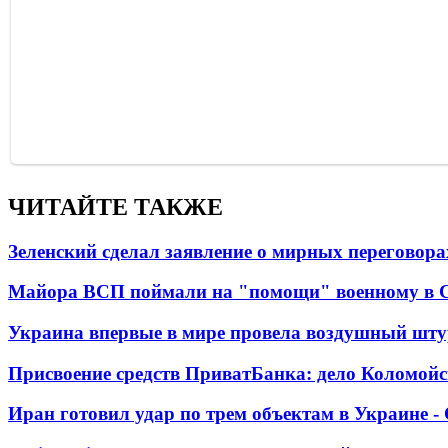
ЧИТАЙТЕ ТАКЖЕ
Зеленский сделал заявление о мирных переговора
Майора ВСП поймали на "помощи" военному в
Украина впервые в мире провела воздушный шту
Присвоение средств ПриватБанка: дело Коломойс
Иран готовил удар по трем объектам в Украине 