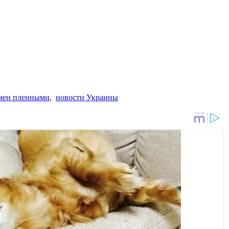
мен пленными
,
новости Украины