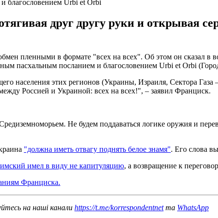
 благословением Urbi et Orbi
отягивая друг другу руки и открывая се
ен пленными в формате "всех на всех". Об этом он сказал в во
ым пасхальным посланием и благословением Urbi et Orbi (Город
его населения этих регионов (Украины, Израиля, Сектора Газа
жду Россией и Украиной: всех на всех!", – заявил Франциск.
 Средиземноморьем. Не будем поддаваться логике оружия и пере
Украина
"должна иметь отвагу поднять белое знамя"
. Его слова в
имский имел в виду не капитуляцию
, а возвращение к перегово
ваниям Франциска.
уйтесь на наші канали
https://t.me/korrespondentnet
та
WhatsApp