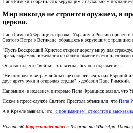
Папа Римский обратился к верующим с пасхальным посланием и
Мир никогда не строится оружием, а пр
церкви.
Папа Римский Франциск призвал Украину и Россию провести обм
Святого Петра в Ватикане, обращаясь к верующим с традиционн
"Пусть Воскресший Христос откроет дорогу миру для страждущ
права, выражаю пожелания об общем обмене всеми пленными ме
Он отметил, что "война – это всегда абсурд и поражение".
"Не позволяем ветрам войны еще сильнее веять над Европой и
друг другу руки и открывая сердца", - добавил Папа Римский.
Напомним, в недавнем интервью Папа Франциск заявил, что 
Позже в пресс-службе Святого Престола объяснили, что
Папа Р
А в Кремле заявили, что
"с пониманием" относятся к высказы
Новини від
Корреспондент.net
в Telegram та WhatsApp. Підпис