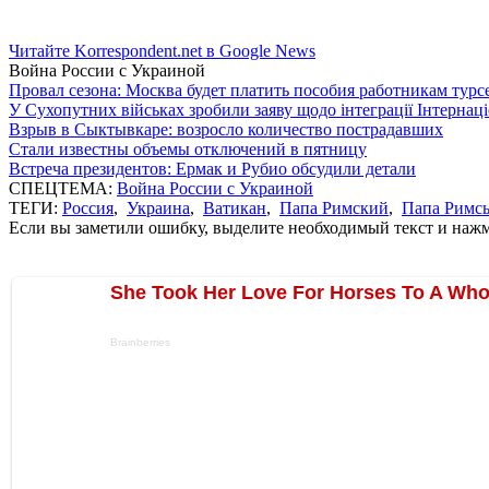
Читайте Korrespondent.net в Google News
Война России с Украиной
Провал сезона: Москва будет платить пособия работникам тур
У Сухопутних військах зробили заяву щодо інтеграції Інтернац
Взрыв в Сыктывкаре: возросло количество пострадавших
Стали известны объемы отключений в пятницу
Встреча президентов: Ермак и Рубио обсудили детали
СПЕЦТЕМА:
Война России с Украиной
ТЕГИ:
Россия
,
Украина
,
Ватикан
,
Папа Римский
,
Папа Римс
Если вы заметили ошибку, выделите необходимый текст и нажми