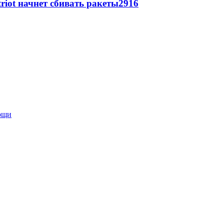
triot начнет сбивать ракеты
2916
мощи