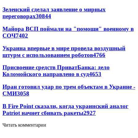
Зеленский сделал заявление о мирных
переговорах
30844
Майора ВСП поймали на "помощи" военному в
СОЧ
7402
Украина впервые в мире провела воздушный
штурм с использованием роботов
4766
Присвоение средств ПриватБанка: дело
Коломойского направлено в суд
4653
Иран готовил удар по трем объектам в Украине -
СМИ
3058
В Fire Point сказали, когда украинский аналог
Patriot начнет сбивать ракеты
2927
Читать комментарии