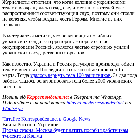
Журналисты отметили, что когда колонна с украинскими
телами возвращалась назад, среди местных жителей уже
распространился соответствующий слух, поэтому они стояли
на коленях, чтобы воздать честь Героям. Многие из них
плакали.
В материале отметили, что репатриация погибших
украинских солдат с территорий, которые сейчас
оккупированы Россией, является частью огромных усилий
украинских государственных органов.
Как известно, Украина и Россия регулярно производят обмен
телами военных. Последний раз такой обмен прошел 15
марта. Тогда
удалось вернуть тела 100 защитников
. За два года
работы удалось репатриировать тела более 2000 украинских
военных.
Новини від
Корреспондент.net
в Telegram та WhatsApp.
Підписуйтесь на наші канали
https://t.me/korrespondentnet
та
WhatsApp
Читайте Korrespondent.net в Google News
Война России с Украиной
Провал сезона: Москва будет платить пособия работникам
турсектора Крыма