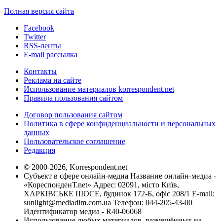
Полная версия сайта
Facebook
Twitter
RSS-ленты
E-mail рассылка
Контакты
Реклама на сайте
Использование материалов korrespondent.net
Правила пользования сайтом
Договор пользования сайтом
Политика в сфере конфиденциальности и персональных
данных
Пользовательское соглашение
Редакция
© 2000-2026, Korrespondent.net
Субъект в сфере онлайн-медиа Название онлайн-медиа -
«КореспонденТ.net» Адрес: 02091, місто Київ,
ХАРКІВСЬКЕ ШОСЕ, будинок 172-Б, офіс 208/1 E-mail:
sunlight@mediadim.com.ua
Телефон: 044-205-43-00
Идентификатор медиа - R40-06068
Использование любых материалов, размещённых на