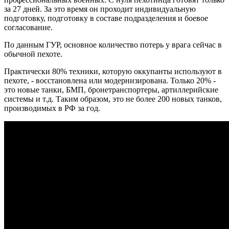
за 27 дней. За это время он проходит индивидуальную
подготовку, подготовку в составе подразделения и боевое
согласование.
По данным ГУР, основное количество потерь у врага сейчас в
обычной пехоте.
Практически 80% техники, которую оккупанты используют в
пехоте, - восстановлена ​​или модернизирована. Только 20% -
это новые танки, БМП, бронетранспортеры, артиллерийские
системы и т.д. Таким образом, это не более 200 новых танков,
производимых в РФ за год.