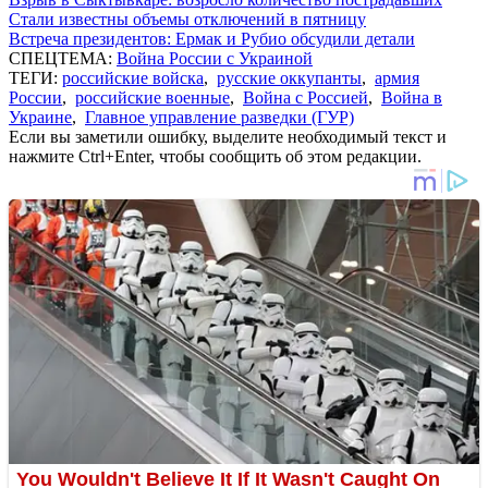
Стали известны объемы отключений в пятницу
Встреча президентов: Ермак и Рубио обсудили детали
СПЕЦТЕМА:
Война России с Украиной
ТЕГИ:
российские войска
,
русские оккупанты
,
армия
России
,
российские военные
,
Война с Россией
,
Война в
Украине
,
Главное управление разведки (ГУР)
Если вы заметили ошибку, выделите необходимый текст и
нажмите Ctrl+Enter, чтобы сообщить об этом редакции.