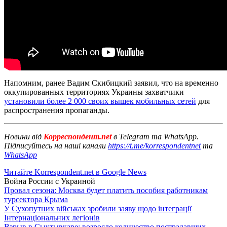
Напомним, ранее Вадим Скибицкий заявил, что на временно
оккупированных территориях Украины захватчики
установили более 2 000 своих вышек мобильных сетей
для
распространения пропаганды.
Новини від
Корреспондент.net
в Telegram та WhatsApp.
Підписуйтесь на наші канали
https://t.me/korrespondentnet
та
WhatsApp
Читайте Korrespondent.net в Google News
Война России с Украиной
Провал сезона: Москва будет платить пособия работникам
турсектора Крыма
У Сухопутних військах зробили заяву щодо інтеграції
Інтернаціональних легіонів
Взрыв в Сыктывкаре: возросло количество пострадавших