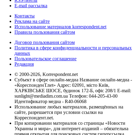
RSS-ленты
E-mail рассылка
Контакты
Реклама на сайте
Использование материалов korrespondent.net
Правила пользования сайтом
Договор пользования сайтом
Политика в сфере конфиденциальности и персональных
данных
Пользовательское соглашение
Редакция
© 2000-2026, Korrespondent.net
Субъект в сфере онлайн-медиа Название онлайн-медиа -
«КореспонденТ.net» Адрес: 02091, місто Київ,
ХАРКІВСЬКЕ ШОСЕ, будинок 172-Б, офіс 208/1 E-mail:
sunlight@mediadim.com.ua
Телефон: 044-205-43-00
Идентификатор медиа - R40-06068
Использование любых материалов, размещённых на
сайте, разрешается при условии ссылки на
Корреспондент.net.
При копировании материалов со страницы «Новости
Украины и мира», для интернет-изданий – обязательна
прямая открытая для поисковых систем гиперссылка.