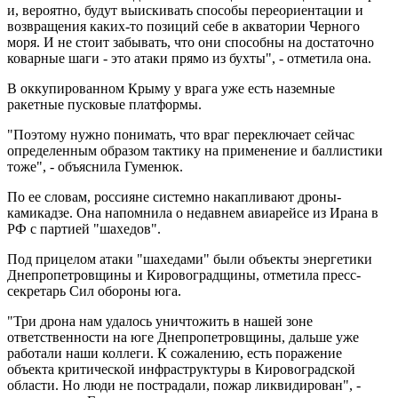
и, вероятно, будут выискивать способы переориентации и
возвращения каких-то позиций себе в акватории Черного
моря. И не стоит забывать, что они способны на достаточно
коварные шаги - это атаки прямо из бухты", - отметила она.
В оккупированном Крыму у врага уже есть наземные
ракетные пусковые платформы.
"Поэтому нужно понимать, что враг переключает сейчас
определенным образом тактику на применение и баллистики
тоже", - объяснила Гуменюк.
По ее словам, россияне системно накапливают дроны-
камикадзе. Она напомнила о недавнем авиарейсе из Ирана в
РФ с партией "шахедов".
Под прицелом атаки "шахедами" были объекты энергетики
Днепропетровщины и Кировоградщины, отметила пресс-
секретарь Сил обороны юга.
"Три дрона нам удалось уничтожить в нашей зоне
ответственности на юге Днепропетровщины, дальше уже
работали наши коллеги. К сожалению, есть поражение
объекта критической инфраструктуры в Кировоградской
области. Но люди не пострадали, пожар ликвидирован", -