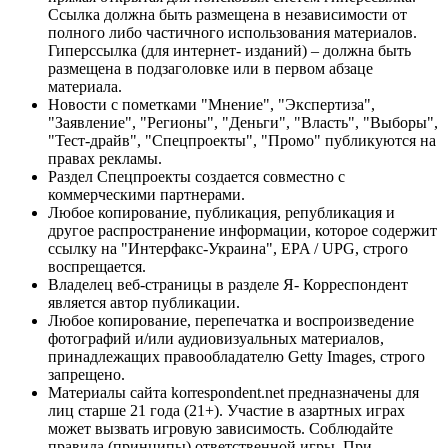
Ссылка должна быть размещена в независимости от
полного либо частичного использования материалов.
Гиперссылка (для интернет- изданий) – должна быть
размещена в подзаголовке или в первом абзаце
материала.
Новости с пометками "Мнение", "Экспертиза",
"Заявление", "Регионы", "Деньги", "Власть", "Выборы",
"Тест-драйв", "Спецпроекты", "Промо" публикуются на
правах рекламы.
Раздел Спецпроекты создается совместно с
коммерческими партнерами.
Любое копирование, публикация, републикация и
другое распространение информации, которое содержит
ссылку на "Интерфакс-Украина", EPA / UPG, строго
воспрещается.
Владелец веб-страницы в разделе Я- Корреспондент
является автор публикации.
Любое копирование, перепечатка и воспроизведение
фотографий и/или аудиовизуальных материалов,
принадлежащих правообладателю Getty Images, строго
запрещено.
Материалы сайта korrespondent.net предназначены для
лиц старше 21 года (21+). Участие в азартных играх
может вызвать игровую зависимость. Соблюдайте
правила (принципы) ответственной игры. При