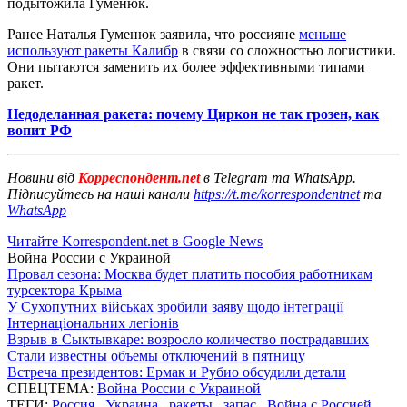
подытожила Гуменюк.
Ранее Наталья Гуменюк заявила, что россияне
меньше
используют ракеты Калибр
в связи со сложностью логистики.
Они пытаются заменить их более эффективными типами
ракет.
Недоделанная ракета: почему Циркон не так грозен, как
вопит РФ
Новини від
Корреспондент.net
в Telegram та WhatsApp.
Підписуйтесь на наші канали
https://t.me/korrespondentnet
та
WhatsApp
Читайте Korrespondent.net в Google News
Война России с Украиной
Провал сезона: Москва будет платить пособия работникам
турсектора Крыма
У Сухопутних військах зробили заяву щодо інтеграції
Інтернаціональних легіонів
Взрыв в Сыктывкаре: возросло количество пострадавших
Стали известны объемы отключений в пятницу
Встреча президентов: Ермак и Рубио обсудили детали
СПЕЦТЕМА:
Война России с Украиной
ТЕГИ:
Россия
,
Украина
,
ракеты
,
запас
,
Война с Россией
,