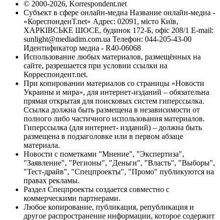
© 2000-2026, Korrespondent.net
Субъект в сфере онлайн-медиа Название онлайн-медиа -
«КореспонденТ.net» Адрес: 02091, місто Київ,
ХАРКІВСЬКЕ ШОСЕ, будинок 172-Б, офіс 208/1 E-mail:
sunlight@mediadim.com.ua
Телефон: 044-205-43-00
Идентификатор медиа - R40-06068
Использование любых материалов, размещённых на
сайте, разрешается при условии ссылки на
Корреспондент.net.
При копировании материалов со страницы «Новости
Украины и мира», для интернет-изданий – обязательна
прямая открытая для поисковых систем гиперссылка.
Ссылка должна быть размещена в независимости от
полного либо частичного использования материалов.
Гиперссылка (для интернет- изданий) – должна быть
размещена в подзаголовке или в первом абзаце
материала.
Новости с пометками "Мнение", "Экспертиза",
"Заявление", "Регионы", "Деньги", "Власть", "Выборы",
"Тест-драйв", "Спецпроекты", "Промо" публикуются на
правах рекламы.
Раздел Спецпроекты создается совместно с
коммерческими партнерами.
Любое копирование, публикация, републикация и
другое распространение информации, которое содержит