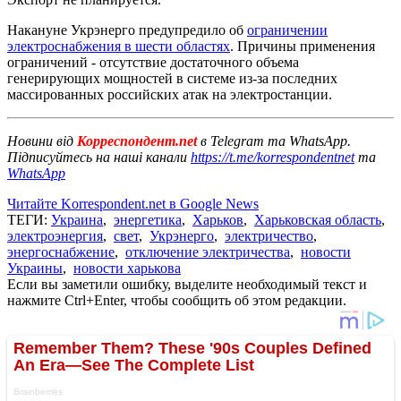
Накануне Укрэнерго предупредило об
ограничении
электроснабжения в шести областях
. Причины применения
ограничений - отсутствие достаточного объема
генерирующих мощностей в системе из-за последних
массированных российских атак на электростанции.
Новини від
Корреспондент.net
в Telegram та WhatsApp.
Підписуйтесь на наші канали
https://t.me/korrespondentnet
та
WhatsApp
Читайте Korrespondent.net в Google News
ТЕГИ:
Украина
,
энергетика
,
Харьков
,
Харьковская область
,
электроэнергия
,
свет
,
Укрэнерго
,
электричество
,
энергоснабжение
,
отключение электричества
,
новости
Украины
,
новости харькова
Если вы заметили ошибку, выделите необходимый текст и
нажмите Ctrl+Enter, чтобы сообщить об этом редакции.