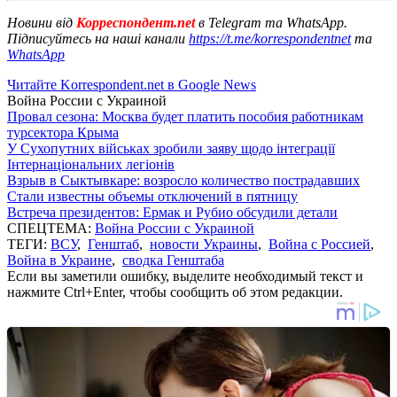
Новини від
Корреспондент.net
в Telegram та WhatsApp.
Підписуйтесь на наші канали
https://t.me/korrespondentnet
та
WhatsApp
Читайте Korrespondent.net в Google News
Война России с Украиной
Провал сезона: Москва будет платить пособия работникам
турсектора Крыма
У Сухопутних військах зробили заяву щодо інтеграції
Інтернаціональних легіонів
Взрыв в Сыктывкаре: возросло количество пострадавших
Стали известны объемы отключений в пятницу
Встреча президентов: Ермак и Рубио обсудили детали
СПЕЦТЕМА:
Война России с Украиной
ТЕГИ:
ВСУ
,
Генштаб
,
новости Украины
,
Война с Россией
,
Война в Украине
,
сводка Генштаба
Если вы заметили ошибку, выделите необходимый текст и
нажмите Ctrl+Enter, чтобы сообщить об этом редакции.