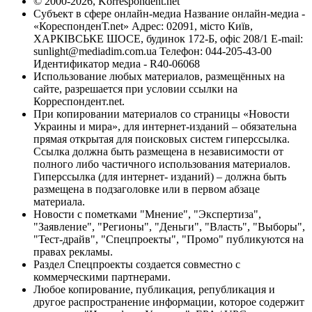
© 2000-2026, Korrespondent.net
Субъект в сфере онлайн-медиа Название онлайн-медиа -
«КореспонденТ.net» Адрес: 02091, місто Київ,
ХАРКІВСЬКЕ ШОСЕ, будинок 172-Б, офіс 208/1 E-mail:
sunlight@mediadim.com.ua
Телефон: 044-205-43-00
Идентификатор медиа - R40-06068
Использование любых материалов, размещённых на
сайте, разрешается при условии ссылки на
Корреспондент.net.
При копировании материалов со страницы «Новости
Украины и мира», для интернет-изданий – обязательна
прямая открытая для поисковых систем гиперссылка.
Ссылка должна быть размещена в независимости от
полного либо частичного использования материалов.
Гиперссылка (для интернет- изданий) – должна быть
размещена в подзаголовке или в первом абзаце
материала.
Новости с пометками "Мнение", "Экспертиза",
"Заявление", "Регионы", "Деньги", "Власть", "Выборы",
"Тест-драйв", "Спецпроекты", "Промо" публикуются на
правах рекламы.
Раздел Спецпроекты создается совместно с
коммерческими партнерами.
Любое копирование, публикация, републикация и
другое распространение информации, которое содержит