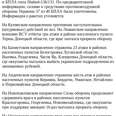
и БПЛА типа Shahed-136/131. По предварительной
информации, силами и средствами противовоздушной
обороны Украины 37 из 40 БПЛА были уничтожены.
Информация о ракетах уточняется.
На Купянском направлении противник наступательных
(штурмовых) действий не вел. На Лиманском направлении
воинами ВСУ отбиты три атаки в районе населенного пункта
Терны Донецкой области, где враг пытался прорвать оборону.
На Бахмутском направлении отражены 23 атаки в районах
населенных пунктов Белогоровка Луганской области;
Выемка, Раздолевка, Часов Яр, Клещиевка Донецкой области,
где оккупанты пытались выбить украинские подразделения из
занимаемых рубежей.
На Авдеевском направлении отражены шесть атак в районах
населенных пунктов Керамик, Бердичи, Уманское, Нетайлово
и Первомайское Донецкой области.
На Новопавловском направлении Силы обороны продолжают
сдерживать врага в районах населенных пунктов
Красногоровка, Георгиевка, Новомихайловка, где оккупанты
при поддержке авиации 16 раз пытались прорвать оборону.
На Ореховском направлении враг один раз атаковал позиции