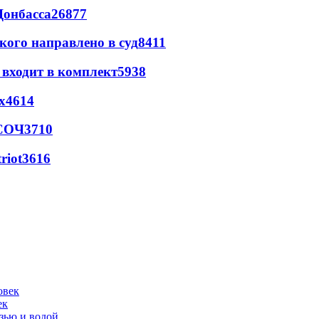
Донбасса
26877
кого направлено в суд
8411
 входит в комплект
5938
х
4614
 СОЧ
3710
riot
3616
ек
язью и водой