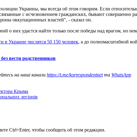
 полиции Украины, мы всегда об этом говорим. Если относител
связанные с исчезновением гражданских, бывают совершенно ра
роны оккупационных властей", - сказал он.
ий о них удастся найти только после победы над врагом, но не
и в Украине числятся 50 150 человек
, а до полномасштабной во
без вести родственников
уйтесь на наші канали
https://t.me/korrespondentnet
та
WhatsApp
сектора Крыма
іональних легіонів
те Ctrl+Enter, чтобы сообщить об этом редакции.