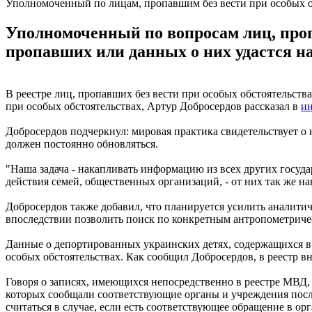
Уполномоченный по лицам, пропавшим без вести при особых о
Уполномоченный по вопросам лиц, проп
пропавших или данных о них удастся на
В реестре лиц, пропавших без вести при особых обстоятельства
при особых обстоятельствах, Артур Добросердов рассказал в
и
Добросердов подчеркнул: мировая практика свидетельствует о
должен постоянно обновляться.
"Наша задача - накапливать информацию из всех других госуд
действия семей, общественных организаций, - от них так же н
Добросердов также добавил, что планируется усилить аналит
впоследствии позволить поиск по конкретным антропометрич
Данные о депортированных украинских детях, содержащихся в 
особых обстоятельствах. Как сообщил Добросердов, в реестр вн
Говоря о записях, имеющихся непосредственно в реестре МВД, 
которых сообщали соответствующие органы и учреждения посл
считаться в случае, если есть соответствующее обращение в ор