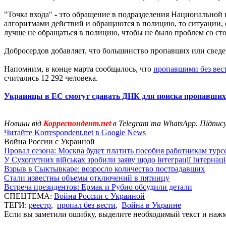
"Точка входа" - это обращение в подразделения Национальной
алгоритмами действий и обращаются в полицию, то ситуации, 
лучше не обращаться в полицию, чтобы не было проблем со сто
Добросердов добавляет, что большинство пропавших или сведен
Напомним, в конце марта сообщалось, что
пропавшими без вест
считались 12 292 человека.
Украинцы в ЕС смогут сдавать ДНК для поиска пропавших 
Новини від
Корреспондент.net
в Telegram та WhatsApp. Підпис
Читайте Korrespondent.net в Google News
Война России с Украиной
Провал сезона: Москва будет платить пособия работникам тур
У Сухопутних військах зробили заяву щодо інтеграції Інтернац
Взрыв в Сыктывкаре: возросло количество пострадавших
Стали известны объемы отключений в пятницу
Встреча президентов: Ермак и Рубио обсудили детали
СПЕЦТЕМА:
Война России с Украиной
ТЕГИ:
реестр
,
пропал без вести
,
Война в Украине
Если вы заметили ошибку, выделите необходимый текст и нажми