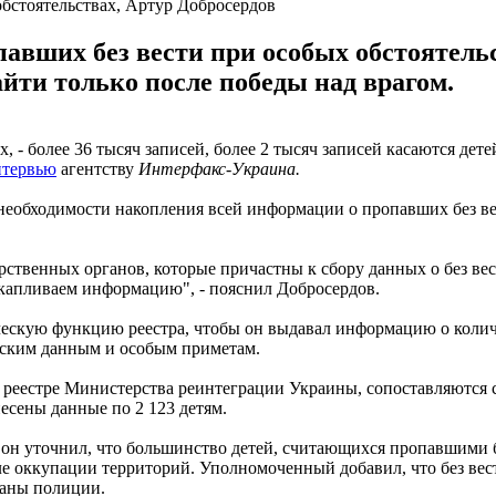
бстоятельствах, Артур Добросердов
авших без вести при особых обстоятельс
йти только после победы над врагом.
х, - более 36 тысяч записей, более 2 тысяч записей касаются д
нтервью
агентству
Интерфакс-Украина.
 необходимости накопления всей информации о пропавших без ве
арственных органов, которые причастны к сбору данных о без в
акапливаем информацию", - пояснил Добросердов.
ическую функцию реестра, чтобы он выдавал информацию о кол
еским данным и особым приметам.
реестре Министерства реинтеграции Украины, сопоставляются с
есены данные по 2 123 детям.
он уточнил, что большинство детей, считающихся пропавшими бе
е оккупации территорий. Уполномоченный добавил, что без вес
ганы полиции.