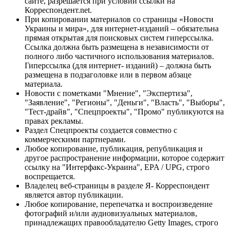
сайте, разрешается при условии ссылки на
Корреспондент.net.
При копировании материалов со страницы «Новости
Украины и мира», для интернет-изданий – обязательна
прямая открытая для поисковых систем гиперссылка.
Ссылка должна быть размещена в независимости от
полного либо частичного использования материалов.
Гиперссылка (для интернет- изданий) – должна быть
размещена в подзаголовке или в первом абзаце
материала.
Новости с пометками "Мнение", "Экспертиза",
"Заявление", "Регионы", "Деньги", "Власть", "Выборы",
"Тест-драйв", "Спецпроекты", "Промо" публикуются на
правах рекламы.
Раздел Спецпроекты создается совместно с
коммерческими партнерами.
Любое копирование, публикация, републикация и
другое распространение информации, которое содержит
ссылку на "Интерфакс-Украина", EPA / UPG, строго
воспрещается.
Владелец веб-страницы в разделе Я- Корреспондент
является автор публикации.
Любое копирование, перепечатка и воспроизведение
фотографий и/или аудиовизуальных материалов,
принадлежащих правообладателю Getty Images, строго