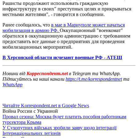
Рашисты продолжают использовать гражданскую
инфраструктуру в своих" преступных целях и прикрываться
местными жителями", - говорится в сообщении.
Ранее сообщалось, что
в мае в Мариуполе может начаться
мобилизация в армию РФ.
Оккупационный "военкомат"
обратился в оккупационную администрацию с требованием
предоставить все данные о предприятиях для проведения
мобилизационных мероприятий.
В Херсонской области исчезают военные РФ - АТЕШ
Новини від
Корреспондент.net
в Telegram та WhatsApp.
Підписуйтесь на наші канали
https://t.me/korrespondentnet
та
WhatsApp
Читайте Korrespondent.net в Google News
Война России с Украиной
Провал сезона: Москва будет платить пособия работникам
турсектора Крыма
У Сухопутних військах зробили заяву щодо інтеграції
Інтернаціональних легіонів