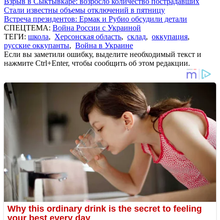
Взрыв в Сыктывкаре: возросло количество пострадавших
Стали известны объемы отключений в пятницу
Встреча президентов: Ермак и Рубио обсудили детали
СПЕЦТЕМА:
Война России с Украиной
ТЕГИ:
школа
,
Херсонская область
,
склад
,
оккупация
,
русские оккупанты
,
Война в Украине
Если вы заметили ошибку, выделите необходимый текст и
нажмите Ctrl+Enter, чтобы сообщить об этом редакции.