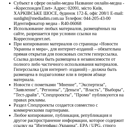
Субъект в сфере онлайн-медиа Название онлайн-медиа -
«КореспонденТ.net» Адрес: 02091, місто Київ,
ХАРКІВСЬКЕ ШОСЕ, будинок 172-Б, офіс 208/1 E-mail:
sunlight@mediadim.com.ua
Телефон: 044-205-43-00
Идентификатор медиа - R40-06068
Использование любых материалов, размещённых на
сайте, разрешается при условии ссылки на
Корреспондент.net.
При копировании материалов со страницы «Новости
Украины и мира», для интернет-изданий – обязательна
прямая открытая для поисковых систем гиперссылка.
Ссылка должна быть размещена в независимости от
полного либо частичного использования материалов.
Гиперссылка (для интернет- изданий) – должна быть
размещена в подзаголовке или в первом абзаце
материала.
Новости с пометками "Мнение", "Экспертиза",
"Заявление", "Регионы", "Деньги", "Власть", "Выборы",
"Тест-драйв", "Спецпроекты", "Промо" публикуются на
правах рекламы.
Раздел Спецпроекты создается совместно с
коммерческими партнерами.
Любое копирование, публикация, републикация и
другое распространение информации, которое содержит
ссылку на "Интерфакс-Украина", EPA / UPG, строго