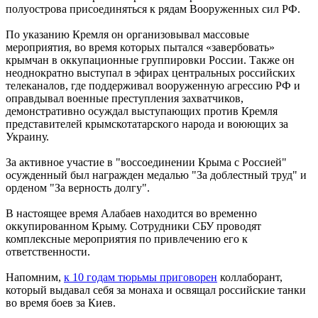
полуострова присоединяться к рядам Вооруженных сил РФ.
По указанию Кремля он организовывал массовые
мероприятия, во время которых пытался «завербовать»
крымчан в оккупационные группировки России. Также он
неоднократно выступал в эфирах центральных российских
телеканалов, где поддерживал вооруженную агрессию РФ и
оправдывал военные преступления захватчиков,
демонстративно осуждал выступающих против Кремля
представителей крымскотатарского народа и воюющих за
Украину.
За активное участие в "воссоединении Крыма с Россией"
осужденный был награжден медалью "За доблестный труд" и
орденом "За верность долгу".
В настоящее время Алабаев находится во временно
оккупированном Крыму. Сотрудники СБУ проводят
комплексные мероприятия по привлечению его к
ответственности.
Напомним,
к 10 годам тюрьмы приговорен
коллаборант,
который выдавал себя за монаха и освящал российские танки
во время боев за Киев.