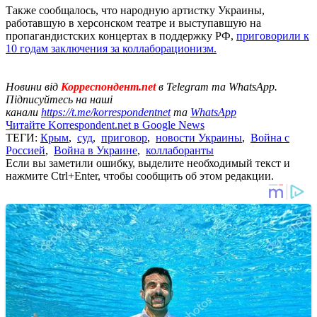
Также сообщалось, что народную артистку Украины,
работавшую в херсонском театре и выступавшую на
пропагандистских концертах в поддержку РФ,
приговорили к
10 годам заключения за коллаборационизм.
Новини від
Корреспондент.net
в Telegram та WhatsApp.
Підписуйтесь на наші
канали
https://t.me/korrespondentnet
та
WhatsApp
Читайте Korrespondent.net в Google News
ТЕГИ:
Крым
,
суд
,
приговор
,
новости Украины
,
Война с
Россией
,
Война в Украине
,
коллаборанты
Если вы заметили ошибку, выделите необходимый текст и
нажмите Ctrl+Enter, чтобы сообщить об этом редакции.