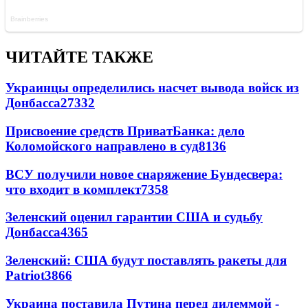
ЧИТАЙТЕ ТАКЖЕ
Украинцы определились насчет вывода войск из
Донбасса
27332
Присвоение средств ПриватБанка: дело
Коломойского направлено в суд
8136
ВСУ получили новое снаряжение Бундесвера:
что входит в комплект
7358
Зеленский оценил гарантии США и судьбу
Донбасса
4365
Зеленский: США будут поставлять ракеты для
Patriot
3866
Украина поставила Путина перед дилеммой -