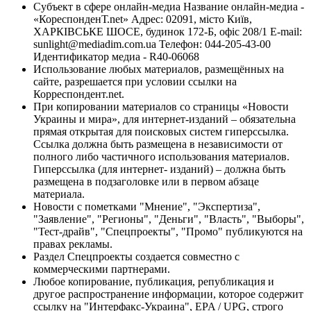
Субъект в сфере онлайн-медиа Название онлайн-медиа -
«КореспонденТ.net» Адрес: 02091, місто Київ,
ХАРКІВСЬКЕ ШОСЕ, будинок 172-Б, офіс 208/1 E-mail:
sunlight@mediadim.com.ua
Телефон: 044-205-43-00
Идентификатор медиа - R40-06068
Использование любых материалов, размещённых на
сайте, разрешается при условии ссылки на
Корреспондент.net.
При копировании материалов со страницы «Новости
Украины и мира», для интернет-изданий – обязательна
прямая открытая для поисковых систем гиперссылка.
Ссылка должна быть размещена в независимости от
полного либо частичного использования материалов.
Гиперссылка (для интернет- изданий) – должна быть
размещена в подзаголовке или в первом абзаце
материала.
Новости с пометками "Мнение", "Экспертиза",
"Заявление", "Регионы", "Деньги", "Власть", "Выборы",
"Тест-драйв", "Спецпроекты", "Промо" публикуются на
правах рекламы.
Раздел Спецпроекты создается совместно с
коммерческими партнерами.
Любое копирование, публикация, републикация и
другое распространение информации, которое содержит
ссылку на "Интерфакс-Украина", EPA / UPG, строго