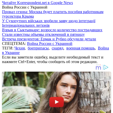
Читайте Korrespondent.net в Google News
Война России с Украиной
Провал сезона: Москва будет платить пособия работникам
турсектора Крыма
У Сухопутних військах зробили заяву щодо інтеграції
Інтернаціональних легіонів
Взрыв в Сыктывкаре: возросло количество пострадавших
Стали известны объемы отключений в пятницу
Встреча президентов: Ермак и Рубио обсудили детали
СПЕЦТЕМА:
Война России с Украиной
ТЕГИ:
Чехия
,
боеприпасы
,
снаряд
,
военная помощь
,
Война
в Украине
Если вы заметили ошибку, выделите необходимый текст и
нажмите Ctrl+Enter, чтобы сообщить об этом редакции.