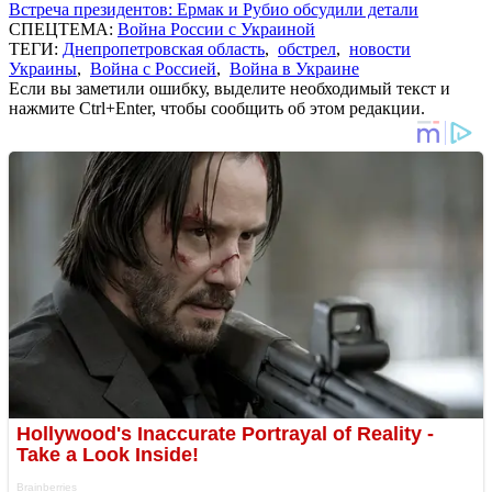
Встреча президентов: Ермак и Рубио обсудили детали
СПЕЦТЕМА:
Война России с Украиной
ТЕГИ:
Днепропетровская область
,
обстрел
,
новости
Украины
,
Война с Россией
,
Война в Украине
Если вы заметили ошибку, выделите необходимый текст и
нажмите Ctrl+Enter, чтобы сообщить об этом редакции.