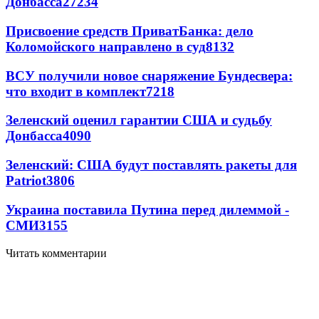
Донбасса
27234
Присвоение средств ПриватБанка: дело
Коломойского направлено в суд
8132
ВСУ получили новое снаряжение Бундесвера:
что входит в комплект
7218
Зеленский оценил гарантии США и судьбу
Донбасса
4090
Зеленский: США будут поставлять ракеты для
Patriot
3806
Украина поставила Путина перед дилеммой -
СМИ
3155
Читать комментарии