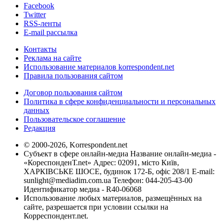
Facebook
Twitter
RSS-ленты
E-mail рассылка
Контакты
Реклама на сайте
Использование материалов korrespondent.net
Правила пользования сайтом
Договор пользования сайтом
Политика в сфере конфиденциальности и персональных
данных
Пользовательское соглашение
Редакция
© 2000-2026, Korrespondent.net
Субъект в сфере онлайн-медиа Название онлайн-медиа -
«КореспонденТ.net» Адрес: 02091, місто Київ,
ХАРКІВСЬКЕ ШОСЕ, будинок 172-Б, офіс 208/1 E-mail:
sunlight@mediadim.com.ua
Телефон: 044-205-43-00
Идентификатор медиа - R40-06068
Использование любых материалов, размещённых на
сайте, разрешается при условии ссылки на
Корреспондент.net.