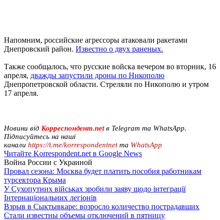
Напомним, российские агрессоры атаковали ракетами
Днепровский район.
Известно о двух раненых.
Также сообщалось, что русские войска вечером во вторник, 16
апреля,
дважды запустили дроны по Никополю
Днепропетровской области. Стреляли по Никополю и утром
17 апреля.
Новини від
Корреспондент.net
в Telegram та WhatsApp.
Підписуйтесь на наші
канали
https://t.me/korrespondentnet
та
WhatsApp
Читайте Korrespondent.net в Google News
Война России с Украиной
Провал сезона: Москва будет платить пособия работникам
турсектора Крыма
У Сухопутних військах зробили заяву щодо інтеграції
Інтернаціональних легіонів
Взрыв в Сыктывкаре: возросло количество пострадавших
Стали известны объемы отключений в пятницу