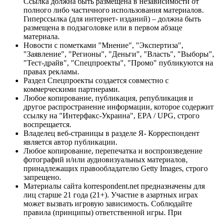
Ссылка должна быть размещена в независимости от
полного либо частичного использования материалов.
Гиперссылка (для интернет- изданий) – должна быть
размещена в подзаголовке или в первом абзаце
материала.
Новости с пометками "Мнение", "Экспертиза",
"Заявление", "Регионы", "Деньги", "Власть", "Выборы",
"Тест-драйв", "Спецпроекты", "Промо" публикуются на
правах рекламы.
Раздел Спецпроекты создается совместно с
коммерческими партнерами.
Любое копирование, публикация, републикация и
другое распространение информации, которое содержит
ссылку на "Интерфакс-Украина", EPA / UPG, строго
воспрещается.
Владелец веб-страницы в разделе Я- Корреспондент
является автор публикации.
Любое копирование, перепечатка и воспроизведение
фотографий и/или аудиовизуальных материалов,
принадлежащих правообладателю Getty Images, строго
запрещено.
Материалы сайта korrespondent.net предназначены для
лиц старше 21 года (21+). Участие в азартных играх
может вызвать игровую зависимость. Соблюдайте
правила (принципы) ответственной игры. При