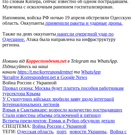
По словам Кипера, сейчас известно об одном пострадавшем.
Мужчина с осколочным ранением госпитализирован.
Напомним, войска РФ ночью 19 апреля обстреляли Одесскую
область. Оккупанты
применили ракеты и ударные дроны.
Также на днях оккупанты
нанесли очередной удар по
Одесщине.
Атака была направлена на инфраструктуру
региона.
Новини від
Корреспондент.net
в Telegram та WhatsApp.
Підписуйтесь на наші
канали
https://t.me/korrespondentnet
та
WhatsApp
Читайте Korrespondent.net в Google News
Война России с Украиной
Провал сезона: Москва будет платить пособия работникам
турсектора Крыма
У Сухопутних військах зробили заяву щодо інтеграції
Інтернаціональних легіонів
Взрыв в Сыктывкаре: возросло количество пострадавших
Стали известны объемы отключений в пятницу
Встреча президентов: Ермак и Рубио обсудили детали
СПЕЦТЕМА:
Война России с Украиной
ТЕГИ:
Одесская область
,
порт
,
новости Украины
,
Война с