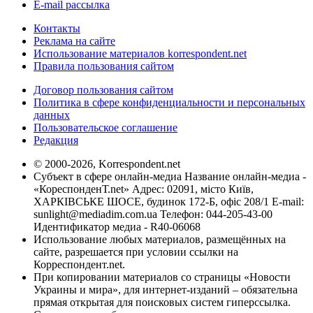
E-mail рассылка
Контакты
Реклама на сайте
Использование материалов korrespondent.net
Правила пользования сайтом
Договор пользования сайтом
Политика в сфере конфиденциальности и персональных
данных
Пользовательское соглашение
Редакция
© 2000-2026, Korrespondent.net
Субъект в сфере онлайн-медиа Название онлайн-медиа -
«КореспонденТ.net» Адрес: 02091, місто Київ,
ХАРКІВСЬКЕ ШОСЕ, будинок 172-Б, офіс 208/1 E-mail:
sunlight@mediadim.com.ua
Телефон: 044-205-43-00
Идентификатор медиа - R40-06068
Использование любых материалов, размещённых на
сайте, разрешается при условии ссылки на
Корреспондент.net.
При копировании материалов со страницы «Новости
Украины и мира», для интернет-изданий – обязательна
прямая открытая для поисковых систем гиперссылка.