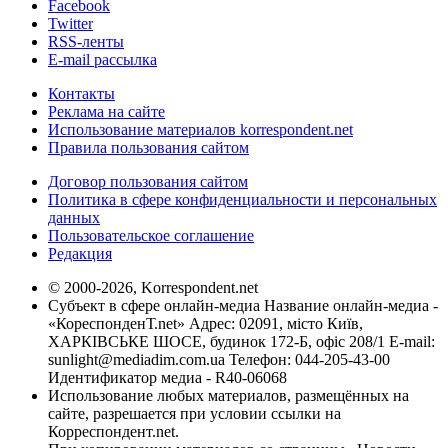
Facebook
Twitter
RSS-ленты
E-mail рассылка
Контакты
Реклама на сайте
Использование материалов korrespondent.net
Правила пользования сайтом
Договор пользования сайтом
Политика в сфере конфиденциальности и персональных
данных
Пользовательское соглашение
Редакция
© 2000-2026, Korrespondent.net
Субъект в сфере онлайн-медиа Название онлайн-медиа -
«КореспонденТ.net» Адрес: 02091, місто Київ,
ХАРКІВСЬКЕ ШОСЕ, будинок 172-Б, офіс 208/1 E-mail:
sunlight@mediadim.com.ua
Телефон: 044-205-43-00
Идентификатор медиа - R40-06068
Использование любых материалов, размещённых на
сайте, разрешается при условии ссылки на
Корреспондент.net.