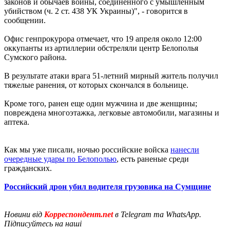
законов и обычаев войны, соединенного с умышленным
убийством (ч. 2 ст. 438 УК Украины)", - говорится в
сообщении.
Офис генпрокурора отмечает, что 19 апреля около 12:00
оккупанты из артиллерии обстреляли центр Белополья
Сумского района.
В результате атаки врага 51-летний мирный житель получил
тяжелые ранения, от которых скончался в больнице.
Кроме того, ранен еще один мужчина и две женщины;
повреждена многоэтажка, легковые автомобили, магазины и
аптека.
Как мы уже писали, ночью российские войска
нанесли
очередные удары по Белополью
, есть раненые среди
гражданских.
Российский дрон убил водителя грузовика на Сумщине
Новини від
Корреспондент.net
в Telegram та WhatsApp.
Підписуйтесь на наші