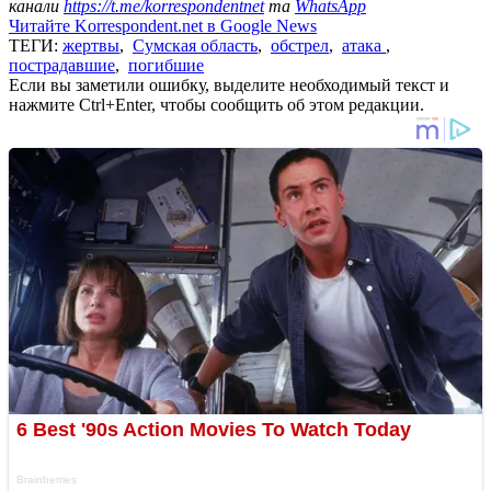
канали
https://t.me/korrespondentnet
та
WhatsApp
Читайте Korrespondent.net в Google News
ТЕГИ:
жертвы
,
Сумская область
,
обстрел
,
атака
,
пострадавшие
,
погибшие
Если вы заметили ошибку, выделите необходимый текст и
нажмите Ctrl+Enter, чтобы сообщить об этом редакции.