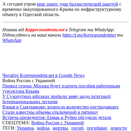
А сегодня утром
враг нанес удар баллистической ракетой
с
временно оккупированного Крыма по инфраструктурному
объекту в Одесской области.
Новини від
Корреспондент.net
в Telegram та WhatsApp.
Підписуйтесь на наші канали
https://t.me/korrespondentnet
та
WhatsApp
Читайте Korrespondent.net в Google News
Война России с Украиной
Провал сезона: Москва будет платить пособия работникам
турсектора Крыма
У Сухопутних військах зробили заяву щодо інтеграції
Інтернаціональних легіонів
Взрыв в Сыктывкаре: возросло количество пострадавших
Стали известны объемы отключений в пятницу
Встреча президентов: Ермак и Рубио обсудили детали
СПЕЦТЕМА:
Война России с Украиной
ТЕГИ:
Украина
,
война
,
жертвы
,
погиб
,
погибшие
,
новости