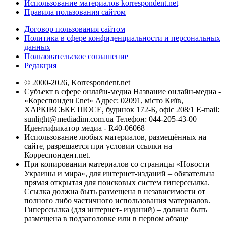
Использование материалов korrespondent.net
Правила пользования сайтом
Договор пользования сайтом
Политика в сфере конфиденциальности и персональных
данных
Пользовательское соглашение
Редакция
© 2000-2026, Korrespondent.net
Субъект в сфере онлайн-медиа Название онлайн-медиа -
«КореспонденТ.net» Адрес: 02091, місто Київ,
ХАРКІВСЬКЕ ШОСЕ, будинок 172-Б, офіс 208/1 E-mail:
sunlight@mediadim.com.ua
Телефон: 044-205-43-00
Идентификатор медиа - R40-06068
Использование любых материалов, размещённых на
сайте, разрешается при условии ссылки на
Корреспондент.net.
При копировании материалов со страницы «Новости
Украины и мира», для интернет-изданий – обязательна
прямая открытая для поисковых систем гиперссылка.
Ссылка должна быть размещена в независимости от
полного либо частичного использования материалов.
Гиперссылка (для интернет- изданий) – должна быть
размещена в подзаголовке или в первом абзаце