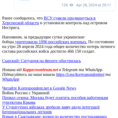
Ранее сообщалось, что
ВСУ сумели продвинуться в
Херсонской области
и установили контроль над островом
Нестрига.
Напомним, за предыдущие сутки украинские
бойцы
уничтожили 1096 российских военных.
По состоянию
на утро 28 апреля 2024 года общее количество потерь личного
состава российских войск достигло 466 150 солдат.
Сырский: Ситуация на фронте обострилась
Новини від
Корреспондент.net
в Telegram та WhatsApp.
Підписуйтесь на наші канали
https://t.me/korrespondentnet
та
WhatsApp
Читайте Korrespondent.net в Google News
Война России с Украиной
Провал сезона: Москва будет платить пособия работникам
турсектора Крыма
У Сухопутних військах зробили заяву щодо інтеграції
Інтернаціональних легіонів
Взрыв в Сыктывкаре: возросло количество пострадавших