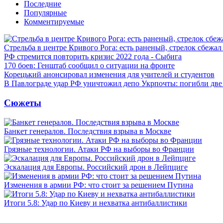
Последние
Популярные
Комментируемые
Стрельба в центре Кривого Рога: есть раненый, стрелок сбежа
РФ стремится повторить кризис 2022 года - Сыбига
170 боев: Генштаб сообщил о ситуации на фронте
Корецький анонсировал изменения для учителей и студентов
В Павлограде удар РФ уничтожил депо Укрпочты: погибли дв
Сюжеты
Банкет генералов. Последствия взрыва в Москве
Грязные технологии. Атаки РФ на выборы во Франции
Эскалация для Европы. Российский дрон в Лейпциге
Изменения в армии РФ: что стоит за решением Путина
Итоги 5.8: Удар по Киеву и нехватка антибаллистики