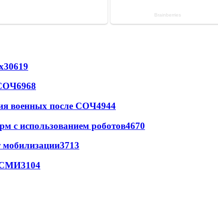
х
30619
 СОЧ
6968
ия военных после СОЧ
4944
рм с использованием роботов
4670
т мобилизации
3713
- СМИ
3104