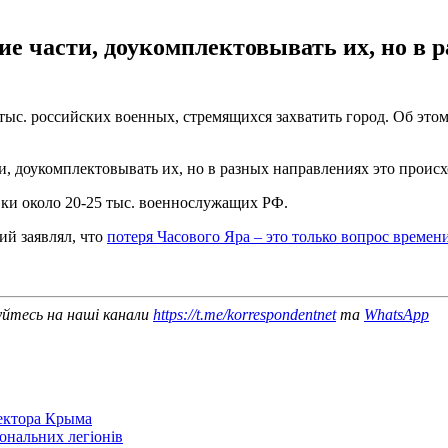
е части, доукомплектовывать их, но в р
тыс. российских военных, стремящихся захватить город. Об этом
, доукомплектовывать их, но в разных направлениях это происх
ки около 20-25 тыс. военнослужащих РФ.
й заявлял, что
потеря Часового Яра – это только вопрос времени
уйтесь на наші канали
https://t.me/korrespondentnet
та
WhatsApp
сектора Крыма
іональних легіонів