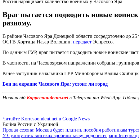
Россия наращивает количество военных у Часового Яра
Враг пытается подводить новые воински
разному.
В районе Часового Яра Донецкой области сосредоточено до 25 
ОСГВ Хортица Назар Волошин,
передает
Эспрессо.
По данным ГУР, враг пытается подводить новые воинские части
В частности, на Часовоярском направлении собраны группиров
Ранее заступник начальника ГУР Минобороны Вадим Скибицки
Бои на окраине Часового Яра: устоит ли город
Новини від
Корреспондент.net
в Telegram та WhatsApp. Підпис
Читайте Korrespondent.net в Google News
Война России с Украиной
Провал сезона: Москва будет платить пособия работникам тур
У Сухопутних військах зробили заяву щодо інтеграції Інтернац