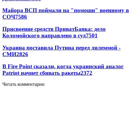
Майора ВСП поймали на "помощи" военному в
СОЧ
7586
Присвоение средств ПриватБанка: дело
Коломойского направлено в суд
7501
Украина поставила Путина перед дилеммой -
СМИ
2826
В Fire Point сказали, когда украинский аналог
Patriot начнет сбивать ракеты
2372
Читать комментарии