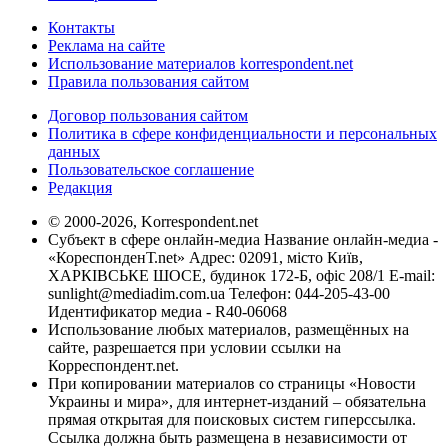
Контакты
Реклама на сайте
Использование материалов korrespondent.net
Правила пользования сайтом
Договор пользования сайтом
Политика в сфере конфиденциальности и персональных
данных
Пользовательское соглашение
Редакция
© 2000-2026, Korrespondent.net
Субъект в сфере онлайн-медиа Название онлайн-медиа -
«КореспонденТ.net» Адрес: 02091, місто Київ,
ХАРКІВСЬКЕ ШОСЕ, будинок 172-Б, офіс 208/1 E-mail:
sunlight@mediadim.com.ua
Телефон: 044-205-43-00
Идентификатор медиа - R40-06068
Использование любых материалов, размещённых на
сайте, разрешается при условии ссылки на
Корреспондент.net.
При копировании материалов со страницы «Новости
Украины и мира», для интернет-изданий – обязательна
прямая открытая для поисковых систем гиперссылка.
Ссылка должна быть размещена в независимости от