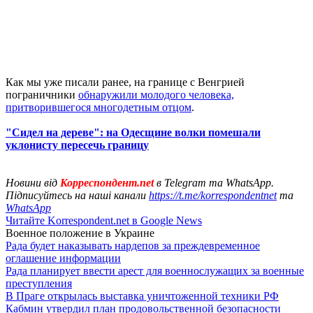
Как мы уже писали ранее, на границе с Венгрией
пограничники
обнаружили молодого человека,
притворившегося многодетным отцом
.
"Сидел на дереве": на Одесщине волки помешали
уклонисту пересечь границу
Новини від
Корреспондент.net
в Telegram та WhatsApp.
Підписуйтесь на наші канали
https://t.me/korrespondentnet
та
WhatsApp
Читайте Korrespondent.net в Google News
Военное положение в Украине
Рада будет наказывать нардепов за преждевременное
оглашение информации
Рада планирует ввести арест для военнослужащих за военные
преступления
В Праге открылась выставка уничтоженной техники РФ
Кабмин утвердил план продовольственной безопасности