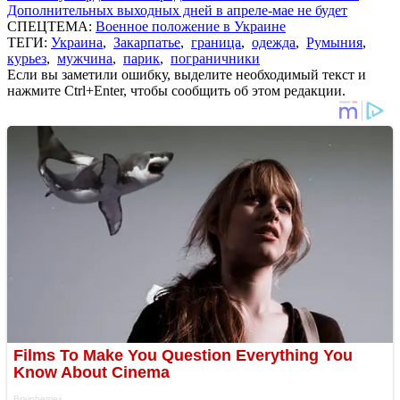
Дополнительных выходных дней в апреле-мае не будет
СПЕЦТЕМА:
Военное положение в Украине
ТЕГИ:
Украина
,
Закарпатье
,
граница
,
одежда
,
Румыния
,
курьез
,
мужчина
,
парик
,
пограничники
Если вы заметили ошибку, выделите необходимый текст и
нажмите Ctrl+Enter, чтобы сообщить об этом редакции.