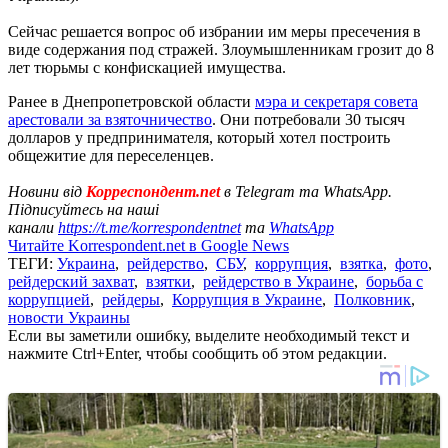
Сейчас решается вопрос об избрании им меры пресечения в
виде содержания под стражей. Злоумышленникам грозит до 8
лет тюрьмы с конфискацией имущества.
Ранее в Днепропетровской области
мэра и секретаря совета
арестовали за взяточничество
. Они потребовали 30 тысяч
долларов у предпринимателя, который хотел построить
общежитие для переселенцев.
Новини від
Корреспондент.net
в Telegram та WhatsApp.
Підписуйтесь на наші
канали
https://t.me/korrespondentnet
та
WhatsApp
Читайте Korrespondent.net в Google News
ТЕГИ:
Украина
,
рейдерство
,
СБУ
,
коррупция
,
взятка
,
фото
,
рейдерский захват
,
взятки
,
рейдерство в Украине
,
борьба с
коррупцией
,
рейдеры
,
Коррупция в Украине
,
Полковник
,
новости Украины
Если вы заметили ошибку, выделите необходимый текст и
нажмите Ctrl+Enter, чтобы сообщить об этом редакции.