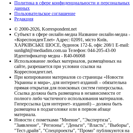
Политика в сфере конфиденциальности и персональных
данных
Пользовательское соглашение
Редакция
© 2000-2026, Korrespondent.net
Субъект в сфере онлайн-медиа Название онлайн-медиа -
«КореспонденТ.net» Адрес: 02091, місто Київ,
ХАРКІВСЬКЕ ШОСЕ, будинок 172-Б, офіс 208/1 E-mail:
sunlight@mediadim.com.ua
Телефон: 044-205-43-00
Идентификатор медиа - R40-06068
Использование любых материалов, размещённых на
сайте, разрешается при условии ссылки на
Корреспондент.net.
При копировании материалов со страницы «Новости
Украины и мира», для интернет-изданий – обязательна
прямая открытая для поисковых систем гиперссылка.
Ссылка должна быть размещена в независимости от
полного либо частичного использования материалов.
Гиперссылка (для интернет- изданий) – должна быть
размещена в подзаголовке или в первом абзаце
материала.
Новости с пометками "Мнение", "Экспертиза",
"Заявление", "Регионы", "Деньги", "Власть", "Выборы",
"Тест-драйв", "Спецпроекты", "Промо" публикуются на