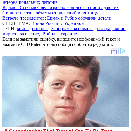
Інтернаціональних легіонів
Взрыв в Сыктывкаре: возросло количество пострадавших
Стали известны объемы отключений в пятницу
Встреча президентов: Ермак и Рубио обсудили детали
СПЕЦТЕМА:
Война России с Украиной
ТЕГИ:
война
,
обстрел
,
Запорожская область
,
пострадавшие
,
мирное население
,
Война в Украине
Если вы заметили ошибку, выделите необходимый текст и
нажмите Ctrl+Enter, чтобы сообщить об этом редакции.