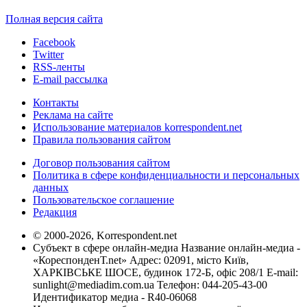
Полная версия сайта
Facebook
Twitter
RSS-ленты
E-mail рассылка
Контакты
Реклама на сайте
Использование материалов korrespondent.net
Правила пользования сайтом
Договор пользования сайтом
Политика в сфере конфиденциальности и персональных
данных
Пользовательское соглашение
Редакция
© 2000-2026, Korrespondent.net
Субъект в сфере онлайн-медиа Название онлайн-медиа -
«КореспонденТ.net» Адрес: 02091, місто Київ,
ХАРКІВСЬКЕ ШОСЕ, будинок 172-Б, офіс 208/1 E-mail:
sunlight@mediadim.com.ua
Телефон: 044-205-43-00
Идентификатор медиа - R40-06068