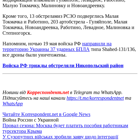
Малую Токмачку, Малиновку и Новоандреевку.
Кроме того, 13 обстреламиз РСЗО подверглись Малая
Токмачка и Работино, 203 артобстрела - Гуляйполе, Малая
Токмачка, Новоандреевка, Работино, Левадное, Малиновка и
Степногорск.
Напомним, ночью 19 мая войска РФ
направили на
территорию Украины 37 ударных БПЛА
типа Shahed-131/136,
все дроны были уничтожены.
Войска РФ трижды обстреляли Никопольский район
Новини від
Корреспондент.net
в Telegram та WhatsApp.
Підписуйтесь на наші канали
https://t.me/korrespondentnet
та
WhatsApp
Читайте Korrespondent.net в Google News
Война России с Украиной
Провал сезона: Москва будет платить пособия работникам
турсектора Крыма
У Сухопутних військах зробили заяву щодо інтеграції