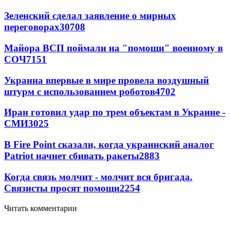
Зеленский сделал заявление о мирных
переговорах
30708
Майора ВСП поймали на "помощи" военному в
СОЧ
7151
Украина впервые в мире провела воздушный
штурм с использованием роботов
4702
Иран готовил удар по трем объектам в Украине -
СМИ
3025
В Fire Point сказали, когда украинский аналог
Patriot начнет сбивать ракеты
2883
Когда связь молчит - молчит вся бригада.
Связисты просят помощи
2254
Читать комментарии