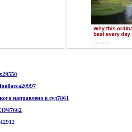
х
29550
Донбасса
20997
кого направлено в суд
7861
 СОЧ
7662
И
2912