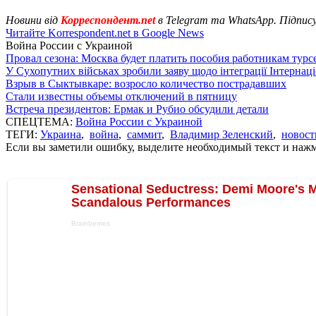
Новини від
Корреспондент.net
в Telegram та WhatsApp. Підпис
Читайте Korrespondent.net в Google News
Война России с Украиной
Провал сезона: Москва будет платить пособия работникам тур
У Сухопутних військах зробили заяву щодо інтеграції Інтернац
Взрыв в Сыктывкаре: возросло количество пострадавших
Стали известны объемы отключений в пятницу
Встреча президентов: Ермак и Рубио обсудили детали
СПЕЦТЕМА:
Война России с Украиной
ТЕГИ:
Украина
,
война
,
саммит
,
Владимир Зеленский
,
новост
Если вы заметили ошибку, выделите необходимый текст и нажми