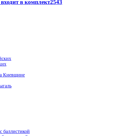
 входит в комплект
2543
ких
на Киевщине
ыгаль