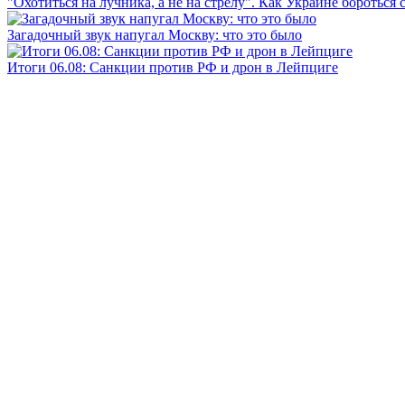
"Охотиться на лучника, а не на стрелу". Как Украине бороться 
Загадочный звук напугал Москву: что это было
Итоги 06.08: Санкции против РФ и дрон в Лейпциге