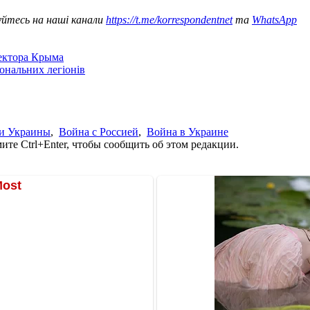
уйтесь на наші канали
https://t.me/korrespondentnet
та
WhatsApp
сектора Крыма
іональних легіонів
и Украины
,
Война с Россией
,
Война в Украине
те Ctrl+Enter, чтобы сообщить об этом редакции.