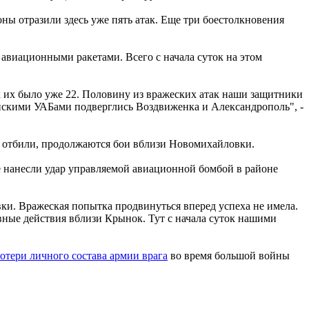
ы отразили здесь уже пять атак. Еще три боестолкновения
авиационными ракетами. Всего с начала суток на этом
к их было уже 22. Половину из вражеских атак наши защитники
ийскими УАБами подверглись Воздвиженка и Александрополь", -
и отбили, продолжаются бои вблизи Новомихайловки.
е нанесли удар управляемой авиационной бомбой в районе
и. Вражеская попытка продвинуться вперед успеха не имела.
вные действия вблизи Крынок. Тут с начала суток нашими
тери личного состава армии врага
во время большой войны