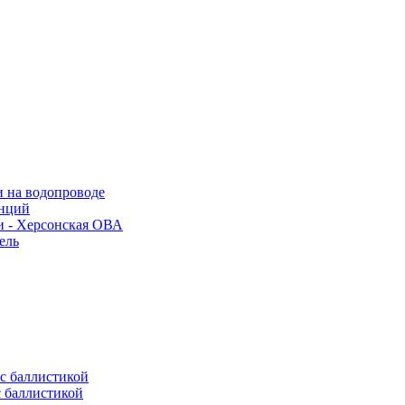
и на водопроводе
анций
и - Херсонская ОВА
ель
с баллистикой