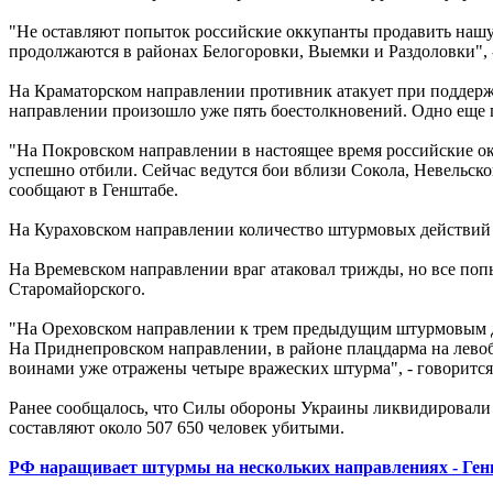
"Не оставляют попыток российские оккупанты продавить нашу 
продолжаются в районах Белогоровки, Выемки и Раздоловки", 
На Краматорском направлении противник атакует при поддерж
направлении произошло уже пять боестолкновений. Одно еще 
"На Покровском направлении в настоящее время российские ок
успешно отбили. Сейчас ведутся бои вблизи Сокола, Невельск
сообщают в Генштабе.
На Кураховском направлении количество штурмовых действий 
На Времевском направлении враг атаковал трижды, но все поп
Старомайорского.
"На Ореховском направлении к трем предыдущим штурмовым де
На Приднепровском направлении, в районе плацдарма на левоб
воинами уже отражены четыре вражеских штурма", - говорится 
Ранее сообщалось, что Силы обороны Украины ликвидировали 
составляют около 507 650 человек убитыми.
РФ наращивает штурмы на нескольких направлениях - Ге