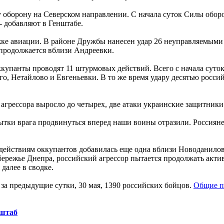
оборону на Северском направлении. С начала суток Силы оборон
- добавляют в Генштабе.
ке авиации. В районе Дружбы нанесен удар 26 неуправляемыми 
продолжается вблизи Андреевки.
купанты проводят 11 штурмовых действий. Всего с начала суто
ого, Нетайлово и Евгеньевки. В то же время удару десятью росс
агрессора выросло до четырех, две атаки украинские защитник
ытки врага продвинуться вперед наши воины отразили. Россиян
йствиям оккупантов добавилась еще одна вблизи Новоданиловк
ережье Днепра, российский агрессор пытается продолжать акти
далее в сводке.
за предыдущие сутки, 30 мая, 1390 российских бойцов.
Общие по
нштаб