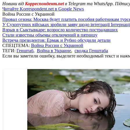
Новини від
Корреспондент.net
в Telegram та WhatsApp. Підпис
Читайте Korrespondent.net в Google News
Война России с Украиной
Провал сезона: Москва будет платить пособия работникам тур
У Сухопутних військах зробили заяву щодо інтеграції Інтернац
Взрыв в Сыктывкаре: возросло количество пострадавших
Стали известны объемы отключений в пятницу
Встреча президентов: Ермак и Рубио обсудили детали
СПЕЦТЕМА:
Война России с Украиной
ТЕГИ:
Генштаб
,
Война в Украине
,
сводка Генштаба
Если вы заметили ошибку, выделите необходимый текст и нажми