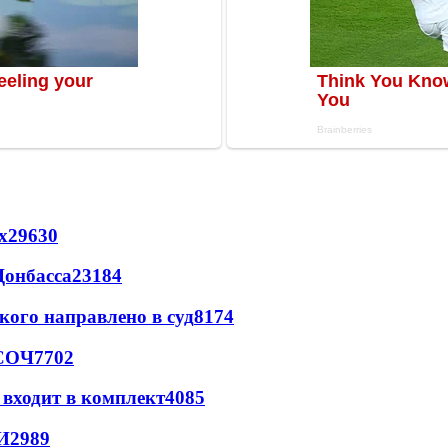
х
29630
Донбасса
23184
кого направлено в суд
8174
 СОЧ
7702
 входит в комплект
4085
И
2989