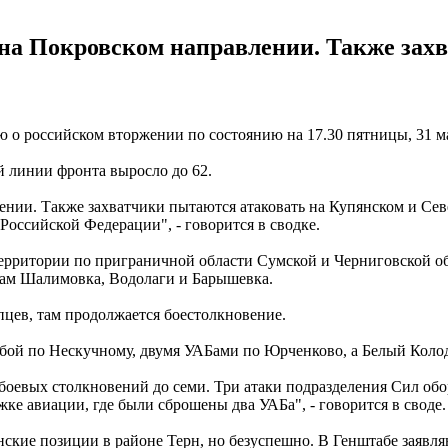
на Покровском направлении. Также зах
о российском вторжении по состоянию на 17.30 пятницы, 31 м
й линии фронта выросло до 62.
ении. Также захватчики пытаются атаковать на Купянском и Сев
Российской Федерации", - говорится в сводке.
территории по приграничной области Сумской и Черниговской о
ам Шалимовка, Водолаги и Барышевка.
цев, там продолжается боестолкновение.
бой по Нескучному, двумя УАБами по Юрченково, а Белый Колод
боевых столкновений до семи. Три атаки подразделения Сил об
ке авиации, где были сброшены два УАБа", - говорится в своде.
кие позиции в районе Терн, но безуспешно. В Генштабе заявляю