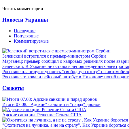
Читать комментарии
Новости Украины
Последние
Популярные
Комментируемые
Зеленский встретился с премьер-министром Сербии
Марганец: премьер сообщил о кадровых решениях после авари
Зеленский: В Украине не осталось неповрежденных электрост
Россияне планируют усилить "свободную охоту" на автомобил
Россияне атаковали рейсовый автобус в Никополе: погиб водит
Сюжеты
Итоги 07.08: "Адские" санкции и "парад" дронов
Адские санкции. Решение Сената США
"Охотиться на лучника, а не на стрелу". Как Украине бороться 