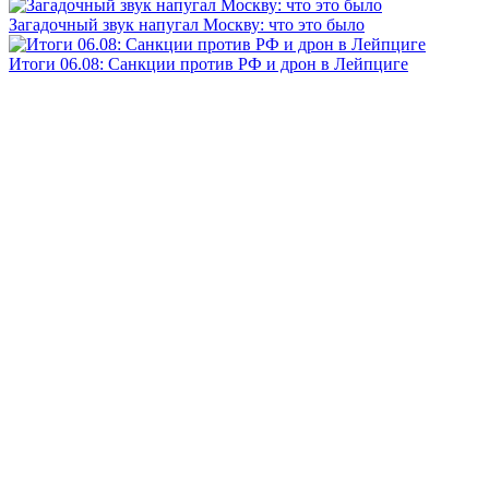
Загадочный звук напугал Москву: что это было
Итоги 06.08: Санкции против РФ и дрон в Лейпциге