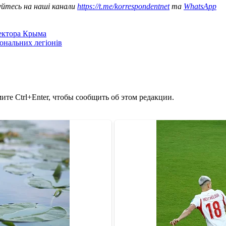
уйтесь на наші канали
https://t.me/korrespondentnet
та
WhatsApp
сектора Крыма
іональних легіонів
те Ctrl+Enter, чтобы сообщить об этом редакции.