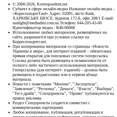
© 2000-2026, Korrespondent.net
Субъект в сфере онлайн-медиа Название онлайн-медиа -
«КореспонденТ.net» Адрес: 02091, місто Київ,
ХАРКІВСЬКЕ ШОСЕ, будинок 172-Б, офіс 208/1 E-mail:
sunlight@mediadim.com.ua
Телефон: 044-205-43-00
Идентификатор медиа - R40-06068
Использование любых материалов, размещённых на
сайте, разрешается при условии ссылки на
Корреспондент.net.
При копировании материалов со страницы «Новости
Украины и мира», для интернет-изданий – обязательна
прямая открытая для поисковых систем гиперссылка.
Ссылка должна быть размещена в независимости от
полного либо частичного использования материалов.
Гиперссылка (для интернет- изданий) – должна быть
размещена в подзаголовке или в первом абзаце
материала.
Новости с пометками "Мнение", "Экспертиза",
"Заявление", "Регионы", "Деньги", "Власть", "Выборы",
"Тест-драйв", "Спецпроекты", "Промо" публикуются на
правах рекламы.
Раздел Спецпроекты создается совместно с
коммерческими партнерами.
Любое копирование, публикация, републикация и
другое распространение информации, которое содержит