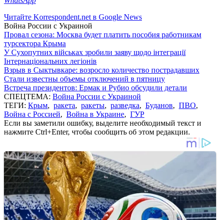
WhatsApp
Читайте Korrespondent.net в Google News
Война России с Украиной
Провал сезона: Москва будет платить пособия работникам
турсектора Крыма
У Сухопутних військах зробили заяву щодо інтеграції
Інтернаціональних легіонів
Взрыв в Сыктывкаре: возросло количество пострадавших
Стали известны объемы отключений в пятницу
Встреча президентов: Ермак и Рубио обсудили детали
СПЕЦТЕМА:
Война России с Украиной
ТЕГИ:
Крым
,
ракета
,
ракеты
,
разведка
,
Буданов
,
ПВО
,
Война с Россией
,
Война в Украине
,
ГУР
Если вы заметили ошибку, выделите необходимый текст и
нажмите Ctrl+Enter, чтобы сообщить об этом редакции.