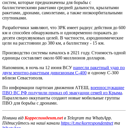
систем, которые предназначены для борьбы с
баллистическими ракетами средней дальности, крылатыми
ракетами, дронами, самолетами, а также низкоорбитальными
спутниками.
Разработчики заявляют, что ЗРК имеет радиус действия до 600
км и способен обнаруживать и одновременно поражать до
десяти сверхзвуковых целей. В частности, аэродинимические
цели на расстоянии до 380 км, а баллистику - 15 км.
Производство системы началось в 2021 году. Стоимость одной
единицы составляет около 600 миллионов долларов.
Напомним, в ночь на 12 июня ВСУ
нанесли ракетный удар по
двум зенитно-ракетным дивизионам С-400
и одному С-300
вблизи Севастополя.
По информации партизан движения АТЕШ,
военнослужащие
ПВО ВС РФ получили приказ об эвакуации семей из Крыма
.
Параллельно оккупанты создают новые мобильные группы
ПВО для борьбы с дронами.
Новини від
Корреспондент.net
в Telegram та WhatsApp.
Підписуйтесь на наші канали
https://t.me/korrespondentnet
та