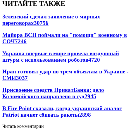
ЧИТАЙТЕ ТАКЖЕ
Зеленский сделал заявление о мирных
переговорах
30756
Майора ВСП поймали на "помощи" военному в
СОЧ
7246
Украина впервые в мире провела воздушный
штурм с использованием роботов
4720
Иран готовил удар по трем объектам в Украине -
СМИ
3037
Присвоение средств ПриватБанка: дело
Коломойского направлено в суд
2945
В Fire Point сказали, когда украинский аналог
Patriot начнет сбивать ракеты
2898
Читать комментарии