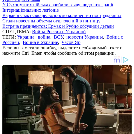
У Сухопутних військах зробили заяву щодо інтеграції
Інтернаціональних легіонів
Взрыв в Сыктывкаре: возросло количество пострадавших
Стали известны объемы отключений в пятницу
Встреча президентов: Ермак и Рубио обсудили детали
СПЕЦТЕМА:
Война России с Украиной
ТЕГИ:
Украина
,
война
,
ВСУ
,
новости Украины
,
Война с
Россией
,
Война в Украине
,
Часов Яр
Если вы заметили ошибку, выделите необходимый текст и
нажмите Ctrl+Enter, чтобы сообщить об этом редакции.