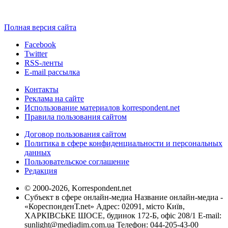
Полная версия сайта
Facebook
Twitter
RSS-ленты
E-mail рассылка
Контакты
Реклама на сайте
Использование материалов korrespondent.net
Правила пользования сайтом
Договор пользования сайтом
Политика в сфере конфиденциальности и персональных
данных
Пользовательское соглашение
Редакция
© 2000-2026, Korrespondent.net
Субъект в сфере онлайн-медиа Название онлайн-медиа -
«КореспонденТ.net» Адрес: 02091, місто Київ,
ХАРКІВСЬКЕ ШОСЕ, будинок 172-Б, офіс 208/1 E-mail:
sunlight@mediadim.com.ua
Телефон: 044-205-43-00