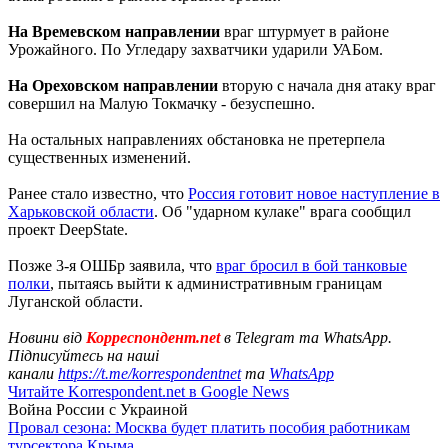
На Времевском направлении
враг штурмует в районе
Урожайного. По Угледару захватчики ударили УАБом.
На Ореховском направлении
вторую с начала дня атаку враг
совершил на Малую Токмачку - безуспешно.
На остальных направлениях обстановка не претерпела
существенных изменений.
Ранее стало известно, что
Россия готовит новое наступление в
Харьковской области
. Об "ударном кулаке" врага сообщил
проект DeepState.
Позже 3-я ОШБр заявила, что
враг бросил в бой танковые
полки
, пытаясь выйти к административным границам
Луганской области.
Новини від
Корреспондент.net
в Telegram та WhatsApp.
Підписуйтесь на наші
канали
https://t.me/korrespondentnet
та
WhatsApp
Читайте Korrespondent.net в Google News
Война России с Украиной
Провал сезона: Москва будет платить пособия работникам
турсектора Крыма