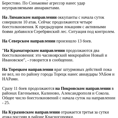
Берестово. По Синьковке агрессор нанес удар
неуправляемыми авиаракетами.
На Лиманском направлении
оккупанты с начала суток
совершили 10 атак. Сейчас продолжаются четыре
боестолкновения. К предыдущим локациям с активными
боями добавился Серебрянский лес. Ситуация под контролем.
На Северском направлении
произошло 13 боев.
"
На Краматорском направлении
продолжаются два
боестолкновения: это часовоярский микрорайон Новый и
Ивановское", - говорится в сообщении.
На Торецком направлении
враг штурмовых действий пока
не вел, но по району города Торецк нанес авиаудары УАБом и
НАРами.
Сразу 11 боев продолжаются
на Покровском направлении
в
районах Евгеньевки, Калиново, Александрополя и Сокола.
Общее число боестолкновений с начала суток на направлении
- 25.
На Кураховском направлении
отражается третья за сутки
атака россиян в районе Красногоровки.