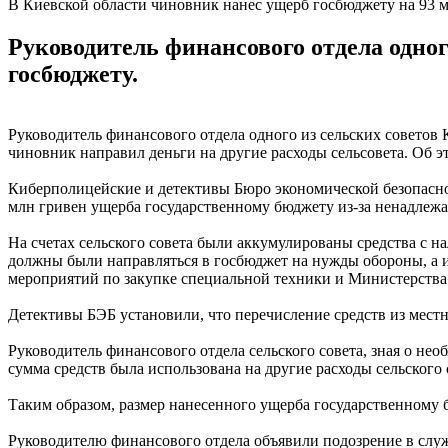
В Киевской области чиновник нанес ущерб госбюджету на 93 
Руководитель финансового отдела одног
госбюджету.
Руководитель финансового отдела одного из сельских советов
чиновник направил деньги на другие расходы сельсовета. Об 
Киберполицейские и детективы Бюро экономической безопаснос
млн гривен ущерба государственному бюджету из-за ненадлеж
На счетах сельского совета были аккумулированы средства с н
должны были направляться в госбюджет на нужды обороны, а
мероприятий по закупке специальной техники и Министерства 
Детективы БЭБ установили, что перечисление средств из местн
Руководитель финансового отдела сельского совета, зная о не
сумма средств была использована на другие расходы сельского 
Таким образом, размер нанесенного ущерба государственному 
Руководителю финансового отдела объявили подозрение в служ