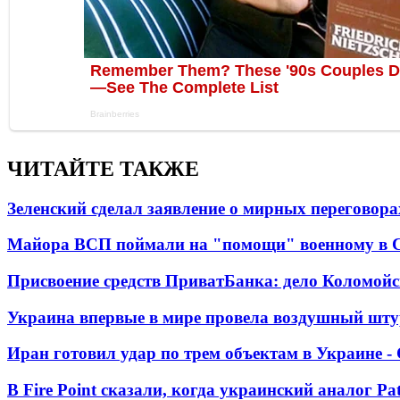
ЧИТАЙТЕ ТАКЖЕ
Зеленский сделал заявление о мирных переговора
Майора ВСП поймали на "помощи" военному в
Присвоение средств ПриватБанка: дело Коломойс
Украина впервые в мире провела воздушный шту
Иран готовил удар по трем объектам в Украине 
В Fire Point сказали, когда украинский аналог Pa