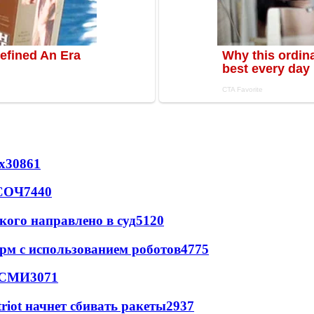
х
30861
 СОЧ
7440
кого направлено в суд
5120
рм с использованием роботов
4775
- СМИ
3071
triot начнет сбивать ракеты
2937