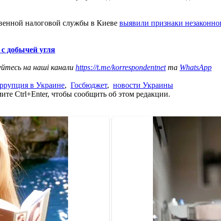
твенной налоговой службы в Киеве
выявили признаки незаконног
с добычей угля
уйтесь на наші канали
https://t.me/korrespondentnet
та
WhatsApp
ррупция в Украине
,
Госбюджет
,
новости Украины
те Ctrl+Enter, чтобы сообщить об этом редакции.