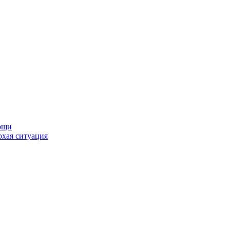
мощи
охая ситуация