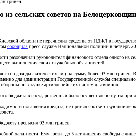
млн гривен
о из сельских советов на Белоцерковщин
 Киевской области не перечислил средства от НДФЛ в государс
этом
сообщила
пресс-служба Национальной полиции в четверг, 20
ти разоблачили руководителя финансового отдела одного из сел
ащего выполнения своих служебных обязанностей.
алога на доходы физических лиц на сумму более 93 млн гривен. 
 именно для администрации Государственной службы специальн
обороны по закупке артиллерийских систем для воинов.
ого бюджета в государственный было осуществлено путем привле
обходимости погашения кредита, не принял соответствующие мер
совета.
бюджету превысил 93 млн гривен.
ебной халатности. Ему грозит до 5 лет лишения свободы с лиш