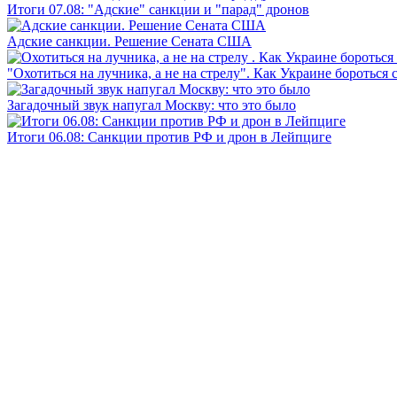
Итоги 07.08: "Адские" санкции и "парад" дронов
Адские санкции. Решение Сената США
"Охотиться на лучника, а не на стрелу". Как Украине бороться 
Загадочный звук напугал Москву: что это было
Итоги 06.08: Санкции против РФ и дрон в Лейпциге