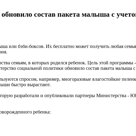
 обновило состав пакета малыша с учет
ыша или бэби-боксов. Их бесплатно может получить любая семья,
юня.
арства семьям, в которых родился ребенок. Цель этой программ
терство социальной политики обновило состав пакета малыша с
ьзуются спросом, например, многоразовые влагостойкие пеленки
алыши быстро вырастают.
оторую разработали и опубликовали партнеры Министерства - 
новорожденного ребенка: