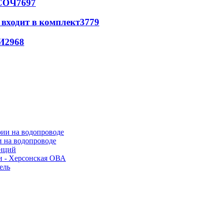
 СОЧ
7697
 входит в комплект
3779
И
2968
и на водопроводе
анций
и - Херсонская ОВА
ель