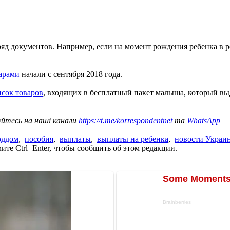
яд документов. Например, если на момент рождения ребенка в р
арами
начали с сентября 2018 года.
сок товаров
, входящих в бесплатный пакет малыша, который вы
уйтесь на наші канали
https://t.me/korrespondentnet
та
WhatsApp
оддом
,
пособия
,
выплаты
,
выплаты на ребенка
,
новости Украи
те Ctrl+Enter, чтобы сообщить об этом редакции.