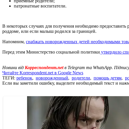
приемные родители;
патронатные воспитатели.
В некоторых случаях для получения необходимо предоставить р
роддоме, или если малыш родился за границей.
Напомним,
снабжать новорожденных детей необходимыми тов
Перед этим Министерство социальной политики
утвердило спи
Новини від
Корреспондент.net
в Telegram та WhatsApp. Підпис
Читайте Korrespondent.net в Google News
ТЕГИ:
ребенок
,
новорожденный
,
родители
,
помощь детям
,
р
Если вы заметили ошибку, выделите необходимый текст и нажми