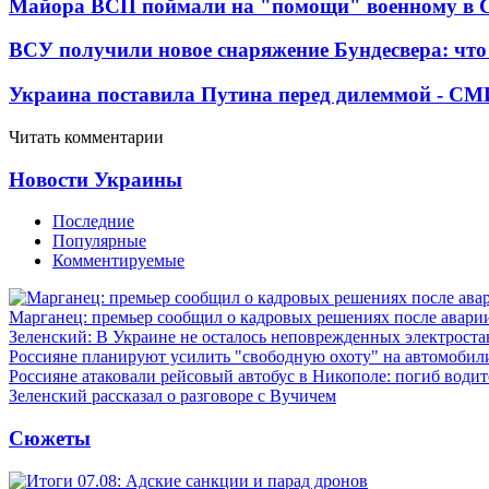
Майора ВСП поймали на "помощи" военному в
ВСУ получили новое снаряжение Бундесвера: что
Украина поставила Путина перед дилеммой - СМ
Читать комментарии
Новости Украины
Последние
Популярные
Комментируемые
Марганец: премьер сообщил о кадровых решениях после авари
Зеленский: В Украине не осталось неповрежденных электрост
Россияне планируют усилить "свободную охоту" на автомобил
Россияне атаковали рейсовый автобус в Никополе: погиб водит
Зеленский рассказал о разговоре с Вучичем
Сюжеты