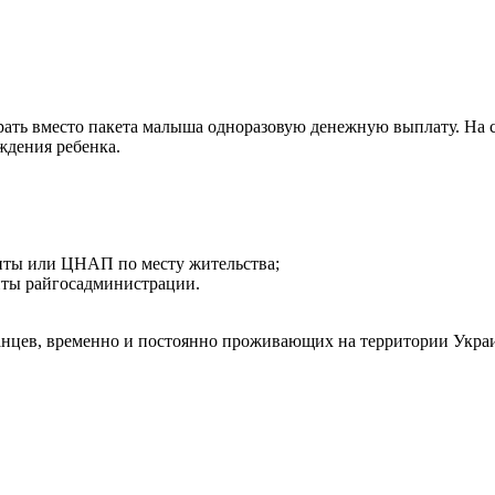
ать вместо пакета малыша одноразовую денежную выплату. На с
ждения ребенка.
щиты или ЦНАП по месту жительства;
иты райгосадминистрации.
анцев, временно и постоянно проживающих на территории Украи