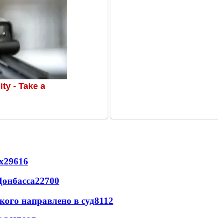
х
29616
Донбасса
22700
кого направлено в суд
8112