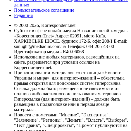
данных
Пользовательское соглашение
Редакция
© 2000-2026, Korrespondent.net
Субъект в сфере онлайн-медиа Название онлайн-медиа -
«КореспонденТ.net» Адрес: 02091, місто Київ,
ХАРКІВСЬКЕ ШОСЕ, будинок 172-Б, офіс 208/1 E-mail:
sunlight@mediadim.com.ua
Телефон: 044-205-43-00
Идентификатор медиа - R40-06068
Использование любых материалов, размещённых на
сайте, разрешается при условии ссылки на
Корреспондент.net.
При копировании материалов со страницы «Новости
Украины и мира», для интернет-изданий – обязательна
прямая открытая для поисковых систем гиперссылка.
Ссылка должна быть размещена в независимости от
полного либо частичного использования материалов.
Гиперссылка (для интернет- изданий) – должна быть
размещена в подзаголовке или в первом абзаце
материала.
Новости с пометками "Мнение", "Экспертиза",
"Заявление", "Регионы", "Деньги", "Власть", "Выборы",
"Тест-драйв", "Спецпроекты", "Промо" публикуются на
правах рекламы.