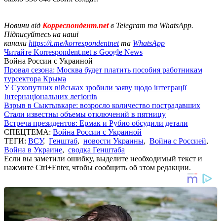
Новини від
Корреспондент.net
в Telegram та WhatsApp.
Підписуйтесь на наші
канали
https://t.me/korrespondentnet
та
WhatsApp
Читайте Korrespondent.net в Google News
Война России с Украиной
Провал сезона: Москва будет платить пособия работникам
турсектора Крыма
У Сухопутних військах зробили заяву щодо інтеграції
Інтернаціональних легіонів
Взрыв в Сыктывкаре: возросло количество пострадавших
Стали известны объемы отключений в пятницу
Встреча президентов: Ермак и Рубио обсудили детали
СПЕЦТЕМА:
Война России с Украиной
ТЕГИ:
ВСУ
,
Генштаб
,
новости Украины
,
Война с Россией
,
Война в Украине
,
сводка Генштаба
Если вы заметили ошибку, выделите необходимый текст и
нажмите Ctrl+Enter, чтобы сообщить об этом редакции.