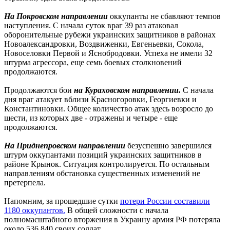
На Покровском направлении
оккупанты не сбавляют темпов
наступления. С начала суток враг 39 раз атаковал
оборонительные рубежи украинских защитников в районах
Новоалександровки, Воздвиженки, Евгеньевки, Сокола,
Новоселовки Первой и Яснобродовки. Успеха не имели 32
штурма агрессора, еще семь боевых столкновений
продолжаются.
Продолжаются бои
на Кураховском направлении.
С начала
дня враг атакует вблизи Красногоровки, Георгиевки и
Константиновки. Общее количество атак здесь возросло до
шести, из которых две - отражены и четыре - еще
продолжаются.
На Приднепровском направлении
безуспешно завершился
штурм оккупантами позиций украинских защитников в
районе Крынок. Ситуация контролируется. По остальным
направлениям обстановка существенных изменений не
претерпела.
Напомним, за прошедшие сутки
потери России составили
1180 оккупантов.
В общей сложности с начала
полномасштабного вторжения в Украину армия РФ потеряла
около 536 840 своих солдат.