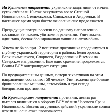
На Купянском направлении
украинские защитники от начала
суток отбивали 10 атак оккупантов возле Степной
Новоселовки, Стельмаховки, Синьковки и Андреевки. В
настоящее время одно боестолкновение еще продолжается.
Предыдущие потери россиян по данному направлению
составили 89 человек убитыми и ранеными. Уничтожены
один танк, боевая бронированная машина и автомобиль.
Успеха не было при 12 попытках противника продвинуться в
глубину украинской территории в районах Белогоровки,
Верхнекаменского, Спорного, Раздолевки и Выемки на
Северском направлении. Еще одно сражение продолжается.
Воины ВСУ контролируют ситуацию.
По предварительным данным, потери захватчиков на этом
направлении составляют 58 человек. Уничтожены две боевые
бронированные машины, автомобиль и три склада
боеприпасов противника.
На Краматорском направлении
противник девять раз
пытался вклиниться в оборону ВСУ вблизи Часового Яра и
Ивановского. Восемь штурмовых действий украинские воины
отразили, одна атака продолжается.