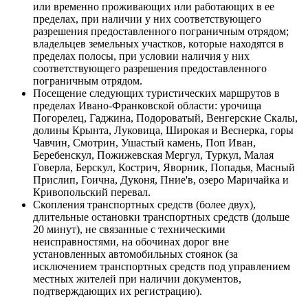
или временно проживающих или работающих в ее
пределах, при наличии у них соответствующего
разрешения предоставленного пограничным отрядом;
владельцев земельных участков, которые находятся в
пределах полосы, при условии наличия у них
соответствующего разрешения предоставленного
пограничным отрядом.
Посещение следующих туристических маршрутов в
пределах Ивано-Франковской области: урочища
Погорелец, Гаджина, Подороватый, Венгерские Скалы,
долины Крынта, Луковица, Широкая и Веснерка, горы
Чавчин, Смотрин, Ушастый камень, Поп Иван,
Беребенскул, Пожижевская Мергул, Туркул, Малая
Говерла, Берскул, Кострич, Яворник, Попадья, Масный
Прислип, Гоична, Дуконя, Пние'в, озеро Маричайка и
Кривопольский перевал.
Скопления транспортных средств (более двух),
длительные остановки транспортных средств (дольше
20 минут), не связанные с техническими
неисправностями, на обочинах дорог вне
установленных автомобильных стоянок (за
исключением транспортных средств под управлением
местных жителей при наличии документов,
подтверждающих их регистрацию).