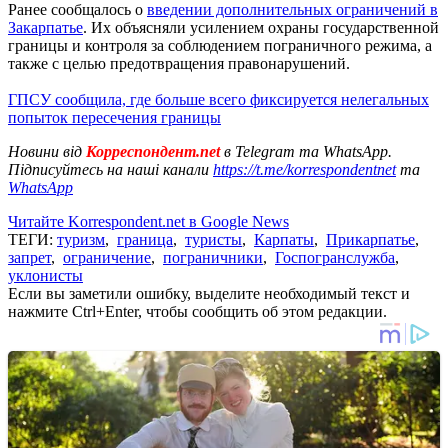
Ранее сообщалось о
введении дополнительных ограничений в
Закарпатье
. Их объясняли усилением охраны государственной
границы и контроля за соблюдением пограничного режима, а
также с целью предотвращения правонарушений.
ГПСУ сообщила, где больше всего фиксируется нелегальных
попыток пересечения границы
Новини від
Корреспондент.net
в Telegram та WhatsApp.
Підписуйтесь на наші канали
https://t.me/korrespondentnet
та
WhatsApp
Читайте Korrespondent.net в Google News
ТЕГИ:
туризм
,
граница
,
туристы
,
Карпаты
,
Прикарпатье
,
запрет
,
ограничение
,
пограничники
,
Госпогранслужба
,
уклонисты
Если вы заметили ошибку, выделите необходимый текст и
нажмите Ctrl+Enter, чтобы сообщить об этом редакции.