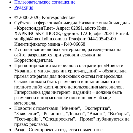
Пользовательское соглашение
Редакция
© 2000-2026, Korrespondent.net
Субъект в сфере онлайн-медиа Название онлайн-медиа -
«КореспонденТ.net» Адрес: 02091, місто Київ,
ХАРКІВСЬКЕ ШОСЕ, будинок 172-Б, офіс 208/1 E-mail:
sunlight@mediadim.com.ua
Телефон: 044-205-43-00
Идентификатор медиа - R40-06068
Использование любых материалов, размещённых на
сайте, разрешается при условии ссылки на
Корреспондент.net.
При копировании материалов со страницы «Новости
Украины и мира», для интернет-изданий – обязательна
прямая открытая для поисковых систем гиперссылка.
Ссылка должна быть размещена в независимости от
полного либо частичного использования материалов.
Гиперссылка (для интернет- изданий) – должна быть
размещена в подзаголовке или в первом абзаце
материала.
Новости с пометками "Мнение", "Экспертиза",
"Заявление", "Регионы", "Деньги", "Власть", "Выборы",
"Тест-драйв", "Спецпроекты", "Промо" публикуются на
правах рекламы.
Раздел Спецпроекты создается совместно с