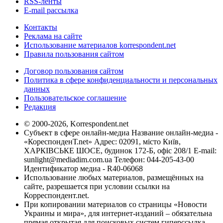
RSS-ленты
E-mail рассылка
Контакты
Реклама на сайте
Использование материалов korrespondent.net
Правила пользования сайтом
Договор пользования сайтом
Политика в сфере конфиденциальности и персональных
данных
Пользовательское соглашение
Редакция
© 2000-2026, Korrespondent.net
Субъект в сфере онлайн-медиа Название онлайн-медиа -
«КореспонденТ.net» Адрес: 02091, місто Київ,
ХАРКІВСЬКЕ ШОСЕ, будинок 172-Б, офіс 208/1 E-mail:
sunlight@mediadim.com.ua
Телефон: 044-205-43-00
Идентификатор медиа - R40-06068
Использование любых материалов, размещённых на
сайте, разрешается при условии ссылки на
Корреспондент.net.
При копировании материалов со страницы «Новости
Украины и мира», для интернет-изданий – обязательна
прямая открытая для поисковых систем гиперссылка.