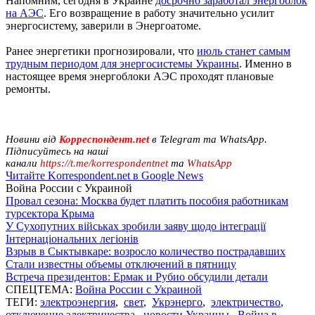
Напомним, сегодня в Украине
досрочно заработал энергоблок
на АЭС
. Его возвращение в работу значительно усилит
энергосистему, заверили в Энергоатоме.
Ранее энергетики прогнозировали, что
июль станет самым
трудным периодом для энергосистемы Украины
. Именно в
настоящее время энергоблоки АЭС проходят плановые
ремонты.
Новини від
Корреспондент.net
в Telegram та WhatsApp.
Підписуйтесь на наші
канали
https://t.me/korrespondentnet
та
WhatsApp
Читайте Korrespondent.net в Google News
Война России с Украиной
Провал сезона: Москва будет платить пособия работникам
турсектора Крыма
У Сухопутних військах зробили заяву щодо інтеграції
Інтернаціональних легіонів
Взрыв в Сыктывкаре: возросло количество пострадавших
Стали известны объемы отключений в пятницу
Встреча президентов: Ермак и Рубио обсудили детали
СПЕЦТЕМА:
Война России с Украиной
ТЕГИ:
электроэнергия
,
свет
,
Укрэнерго
,
электричество
,
отключение электричества
,
новости Украины
,
Война в