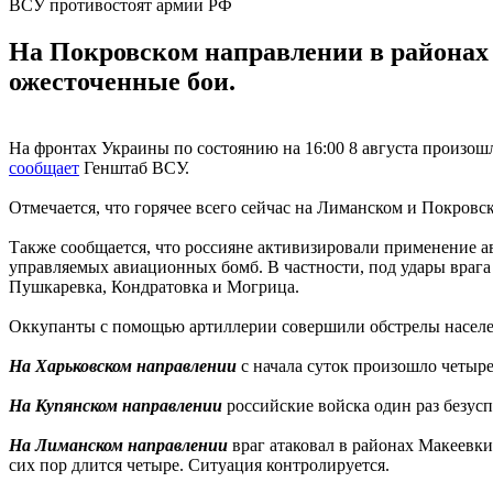
ВСУ противостоят армии РФ
На Покровском направлении в районах 
ожесточенные бои.
На фронтах Украины по состоянию на 16:00 8 августа произо
сообщает
Генштаб ВСУ.
Отмечается, что горячее всего сейчас на Лиманском и Покро
Также сообщается, что россияне активизировали применение а
управляемых авиационных бомб. В частности, под удары врага
Пушкаревка, Кондратовка и Могрица.
Оккупанты с помощью артиллерии совершили обстрелы населен
На Харьковском направлении
с начала суток произошло четыре
На Купянском направлении
российские войска один раз безус
На Лиманском направлении
враг атаковал в районах Макеевки
сих пор длится четыре. Ситуация контролируется.