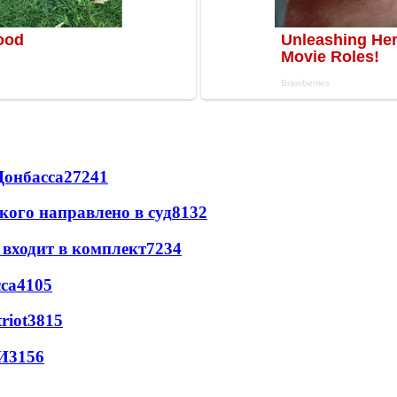
Донбасса
27241
кого направлено в суд
8132
 входит в комплект
7234
са
4105
riot
3815
И
3156