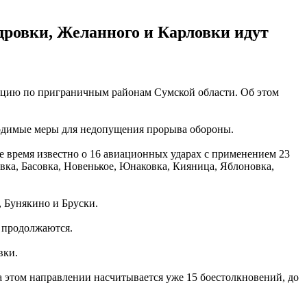
дровки, Желанного и Карловки идут
иацию по приграничным районам Сумской области. Об этом
ходимые меры для недопущения прорыва обороны.
 время известно о 16 авиационных ударах с применением 23
вка, Басовка, Новенькое, Юнаковка, Кияница, Яблоновка,
 Бунякино и Бруски.
я продолжаются.
вки.
на этом направлении насчитывается уже 15 боестолкновений, до