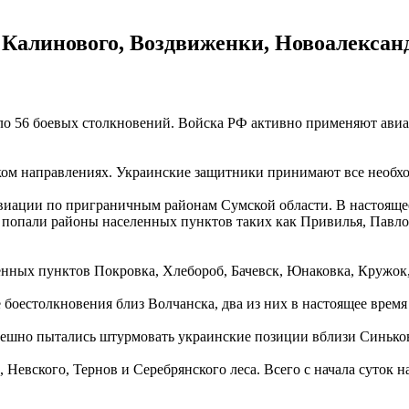
Калинового, Воздвиженки, Новоалексан
шло 56 боевых столкновений. Войска РФ активно применяют ав
вском направлениях. Украинские защитники принимают все необ
виации по приграничным районам Сумской области. В настоящее
 попали районы населенных пунктов таких как Привилья, Павло
ных пунктов Покровка, Хлебороб, Бачевск, Юнаковка, Кружок,
 боестолкновения близ Волчанска, два из них в настоящее врем
пешно пытались штурмовать украинские позиции вблизи Синько
, Невского, Тернов и Серебрянского леса. Всего с начала суток 