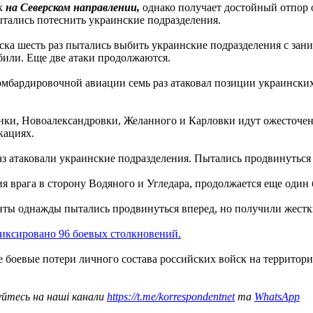
ск
на Северском направлении,
однако получает достойный отпор 
тались потеснить украинские подразделения.
йска шесть раз пытались выбить украинские подразделения с з
били. Еще две атаки продолжаются.
мбардировочной авиации семь раз атаковал позиции украинских
ки, Новоалександровки, Желанного и Карловки идут ожесточенн
кациях.
раз атаковали украинские подразделения. Пытались продвинуться
 врага в сторону Водяного и Угледара, продолжается еще один 
ты однажды пытались продвинуться вперед, но получили жестк
иксировано 96 боевых столкновений.
ие боевые потери личного состава российских войск на террито
уйтесь на наші канали
https://t.me/korrespondentnet
та
WhatsApp