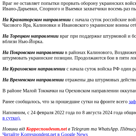
Враг не оставляет попытки прорвать оборону украинских вой
Ивано-Дарьевки, Спорного и Выемки захватчики восемь раз пы
На Краматорском направлении
с начала суток российские во
Часового Яра, Калиновки и Ивановского украинские воины от
На Торецком направлении
враг при поддержке штурмовой и бо
вблизи Нью-Йорка.
На Покровском направлении
в районах Калинового, Воздвижен
штурмовать украинские позиции. Продолжаются бои в пяти ло
На Кураховском направлении
с начала суток войска РФ один 
На Времевском направлении
отражены два штурмовых действия
В районе Малой Токмачки на Ореховском направлении оккупан
Ранее сообщалось, что за прошедшие сутки на фронте всего
заф
Напомним, с 24 февраля 2022 года по 8 августа 2024 года общ
в сутки).
Новини від
Корреспондент.net
в Telegram та WhatsApp. Підпис
Читайте Korrespondent.net в Google News