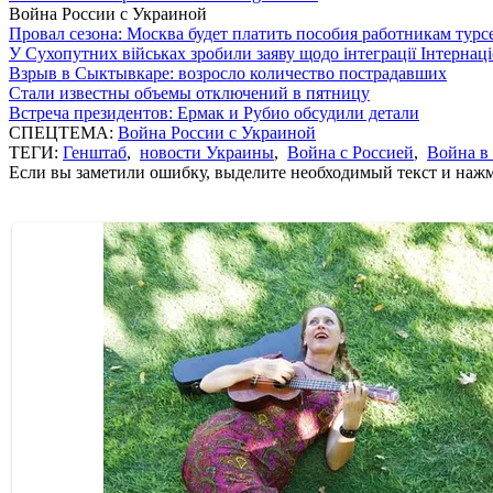
Война России с Украиной
Провал сезона: Москва будет платить пособия работникам тур
У Сухопутних військах зробили заяву щодо інтеграції Інтернац
Взрыв в Сыктывкаре: возросло количество пострадавших
Стали известны объемы отключений в пятницу
Встреча президентов: Ермак и Рубио обсудили детали
СПЕЦТЕМА:
Война России с Украиной
ТЕГИ:
Генштаб
,
новости Украины
,
Война с Россией
,
Война в
Если вы заметили ошибку, выделите необходимый текст и нажми