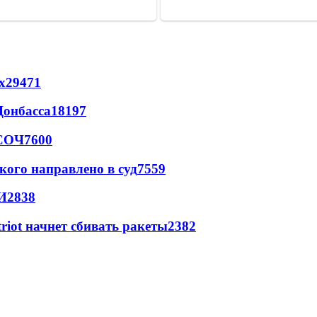
х
29471
Донбасса
18197
 СОЧ
7600
кого направлено в суд
7559
И
2838
triot начнет сбивать ракеты
2382