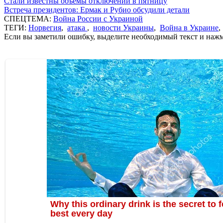
Стали известны объемы отключений в пятницу
Встреча президентов: Ермак и Рубио обсудили детали
СПЕЦТЕМА:
Война России с Украиной
ТЕГИ:
Норвегия
,
атака
,
новости Украины
,
Война в Украине
Если вы заметили ошибку, выделите необходимый текст и нажми