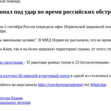
вной помощи
ал под удар во время российских обстре
 на 2 сентября Россия повредила офис Норвежской церковной п
бря.
ть законными целями". В МИД Норвегии рассказали, что во вре
а Киев, так и на более широкую территорию страны, от этого с
ми средствами
- 35 ракетами разных типов и 23 беспилотниками. 
я получил Исламский культурный центр
в одной из столичных м
уйтесь на наші канали
https://t.me/korrespondentnet
та
WhatsApp
сектора Крыма
іональних легіонів