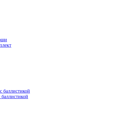
мощи
плект
с баллистикой