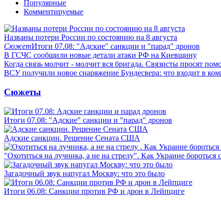
Популярные
Комментируемые
Названы потери России по состоянию на 8 августа
Сюжет
Итоги 07.08: "Адские" санкции и "парад" дронов
В ГСЧС сообщили новые детали атаки РФ на Киевщину
Когда связь молчит - молчит вся бригада. Связисты просят по
ВСУ получили новое снаряжение Бундесвера: что входит в ком
Сюжеты
Итоги 07.08: "Адские" санкции и "парад" дронов
Адские санкции. Решение Сената США
"Охотиться на лучника, а не на стрелу". Как Украине бороться 
Загадочный звук напугал Москву: что это было
Итоги 06.08: Санкции против РФ и дрон в Лейпциге