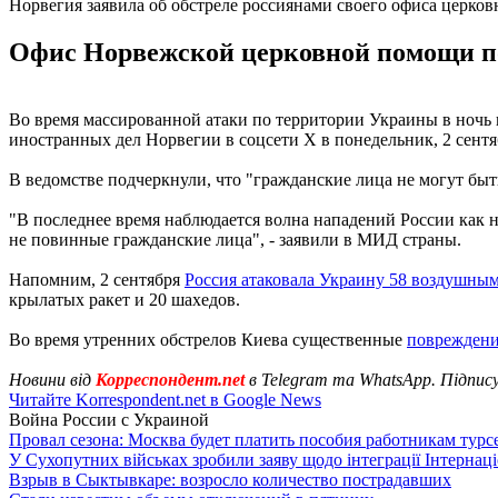
Норвегия заявила об обстреле россиянами своего офиса церко
Офис Норвежской церковной помощи поп
Во время массированной атаки по территории Украины в ночь
иностранных дел Норвегии в соцсети X в понедельник, 2 сентя
В ведомстве подчеркнули, что "гражданские лица не могут бы
"В последнее время наблюдается волна нападений России как н
не повинные гражданские лица", - заявили в МИД страны.
Напомним, 2 сентября
Россия атаковала Украину 58 воздушны
крылатых ракет и 20 шахедов.
Во время утренних обстрелов Киева существенные
повреждени
Новини від
Корреспондент.net
в Telegram та WhatsApp. Підпис
Читайте Korrespondent.net в Google News
Война России с Украиной
Провал сезона: Москва будет платить пособия работникам тур
У Сухопутних військах зробили заяву щодо інтеграції Інтернац
Взрыв в Сыктывкаре: возросло количество пострадавших