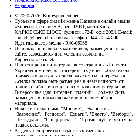
Редакция
© 2000-2026, Korrespondent.net
Субъект в сфере онлайн-медиа Название онлайн-медиа -
«КореспонденТ.net» Адрес: 02091, місто Київ,
ХАРКІВСЬКЕ ШОСЕ, будинок 172-Б, офіс 208/1 E-mail:
sunlight@mediadim.com.ua
Телефон: 044-205-43-00
Идентификатор медиа - R40-06068
Использование любых материалов, размещённых на
сайте, разрешается при условии ссылки на
Корреспондент.net.
При копировании материалов со страницы «Новости
Украины и мира», для интернет-изданий – обязательна
прямая открытая для поисковых систем гиперссылка.
Ссылка должна быть размещена в независимости от
полного либо частичного использования материалов.
Гиперссылка (для интернет- изданий) – должна быть
размещена в подзаголовке или в первом абзаце
материала.
Новости с пометками "Мнение", "Экспертиза",
"Заявление", "Регионы", "Деньги", "Власть", "Выборы",
"Тест-драйв", "Спецпроекты", "Промо" публикуются на
правах рекламы.
Раздел Спецпроекты создается совместно с
коммерческими партнерами.