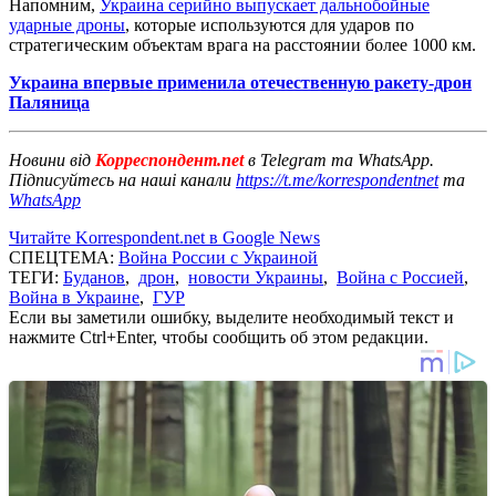
Напомним,
Украина серийно выпускает дальнобойные
ударные дроны
, которые используются для ударов по
стратегическим объектам врага на расстоянии более 1000 км.
Украина впервые применила отечественную ракету-дрон
Паляница
Новини від
Корреспондент.net
в Telegram та WhatsApp.
Підписуйтесь на наші канали
https://t.me/korrespondentnet
та
WhatsApp
Читайте Korrespondent.net в Google News
СПЕЦТЕМА:
Война России с Украиной
ТЕГИ:
Буданов
,
дрон
,
новости Украины
,
Война с Россией
,
Война в Украине
,
ГУР
Если вы заметили ошибку, выделите необходимый текст и
нажмите Ctrl+Enter, чтобы сообщить об этом редакции.