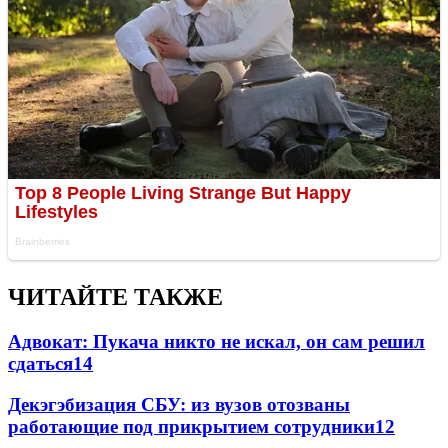
ЧИТАЙТЕ ТАКЖЕ
Адвокат: Пукача никто не искал, он сам решил
сдаться
14
Декэгэбизация СБУ: из вузов отозваны
работающие под прикрытием сотрудники
12