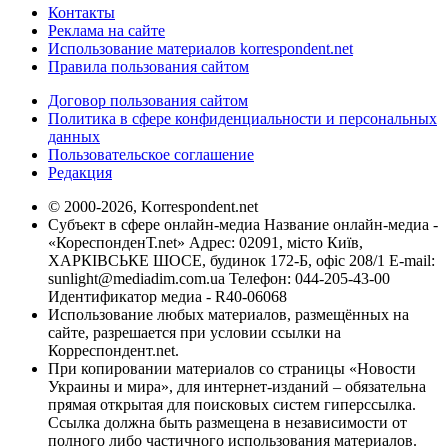
Контакты
Реклама на сайте
Использование материалов korrespondent.net
Правила пользования сайтом
Договор пользования сайтом
Политика в сфере конфиденциальности и персональных
данных
Пользовательское соглашение
Редакция
© 2000-2026, Korrespondent.net
Субъект в сфере онлайн-медиа Название онлайн-медиа -
«КореспонденТ.net» Адрес: 02091, місто Київ,
ХАРКІВСЬКЕ ШОСЕ, будинок 172-Б, офіс 208/1 E-mail:
sunlight@mediadim.com.ua
Телефон: 044-205-43-00
Идентификатор медиа - R40-06068
Использование любых материалов, размещённых на
сайте, разрешается при условии ссылки на
Корреспондент.net.
При копировании материалов со страницы «Новости
Украины и мира», для интернет-изданий – обязательна
прямая открытая для поисковых систем гиперссылка.
Ссылка должна быть размещена в независимости от
полного либо частичного использования материалов.