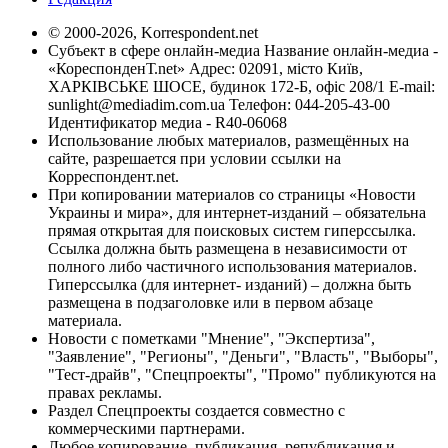
© 2000-2026, Korrespondent.net
Субъект в сфере онлайн-медиа Название онлайн-медиа -
«КореспонденТ.net» Адрес: 02091, місто Київ,
ХАРКІВСЬКЕ ШОСЕ, будинок 172-Б, офіс 208/1 E-mail:
sunlight@mediadim.com.ua
Телефон: 044-205-43-00
Идентификатор медиа - R40-06068
Использование любых материалов, размещённых на
сайте, разрешается при условии ссылки на
Корреспондент.net.
При копировании материалов со страницы «Новости
Украины и мира», для интернет-изданий – обязательна
прямая открытая для поисковых систем гиперссылка.
Ссылка должна быть размещена в независимости от
полного либо частичного использования материалов.
Гиперссылка (для интернет- изданий) – должна быть
размещена в подзаголовке или в первом абзаце
материала.
Новости с пометками "Мнение", "Экспертиза",
"Заявление", "Регионы", "Деньги", "Власть", "Выборы",
"Тест-драйв", "Спецпроекты", "Промо" публикуются на
правах рекламы.
Раздел Спецпроекты создается совместно с
коммерческими партнерами.
Любое копирование, публикация, републикация и