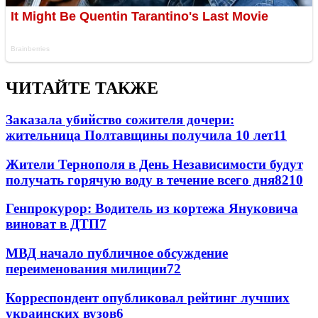
ЧИТАЙТЕ ТАКЖЕ
Заказала убийство сожителя дочери:
жительница Полтавщины получила 10 лет
11
Жители Тернополя в День Независимости будут
получать горячую воду в течение всего дня
8
210
Генпрокурор: Водитель из кортежа Януковича
виноват в ДТП
7
МВД начало публичное обсуждение
переименования милиции
7
2
Корреспондент опубликовал рейтинг лучших
украинских вузов
6