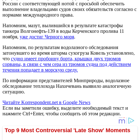
России с соответствующей нотой с просьбой обеспечить
выполнение владельцами судов своих обязательств согласно с
нормами международного права.
Напомним, мазут, вылившийся в результате катастрофы
танкера Волгонефть-139 в воды Керченского пролива 11
ноября,
уже достиг Черного моря
.
Напомним, по результатам водолазного обследования
затонувшего во время шторма сухогруза Ковель установлено,
что
судно имеет пробоину борта, крышки двух трюмов
сорваны, в связи с чем сера из трюмов судна под действием
течения попадает в морскую среду.
По информации представителей Минприроды, водолазное
обследование теплохода Нахичевань выявило аналогичную
ситуацию.
Читайте Korrespondent.net в Google News
Если вы заметили ошибку, выделите необходимый текст и
нажмите Ctrl+Enter, чтобы сообщить об этом редакции.