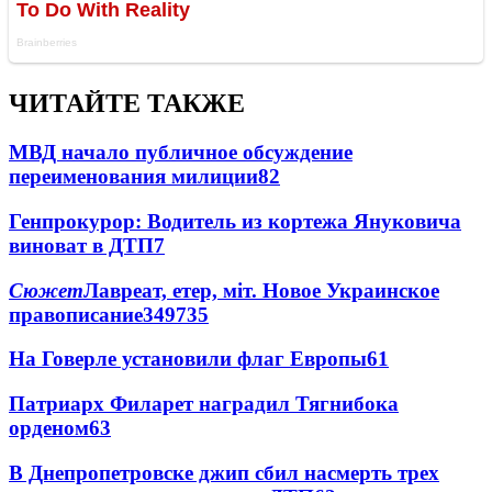
ЧИТАЙТЕ ТАКЖЕ
МВД начало публичное обсуждение
переименования милиции
8
2
Генпрокурор: Водитель из кортежа Януковича
виноват в ДТП
7
Сюжет
Лавреат, етер, міт. Новое Украинское
правописание
349
7
35
На Говерле установили флаг Европы
6
1
Патриарх Филарет наградил Тягнибока
орденом
6
3
В Днепропетровске джип сбил насмерть трех