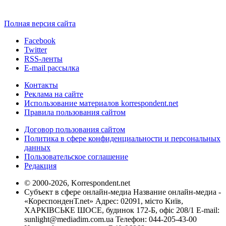
Полная версия сайта
Facebook
Twitter
RSS-ленты
E-mail рассылка
Контакты
Реклама на сайте
Использование материалов korrespondent.net
Правила пользования сайтом
Договор пользования сайтом
Политика в сфере конфиденциальности и персональных
данных
Пользовательское соглашение
Редакция
© 2000-2026, Korrespondent.net
Субъект в сфере онлайн-медиа Название онлайн-медиа -
«КореспонденТ.net» Адрес: 02091, місто Київ,
ХАРКІВСЬКЕ ШОСЕ, будинок 172-Б, офіс 208/1 E-mail:
sunlight@mediadim.com.ua
Телефон: 044-205-43-00