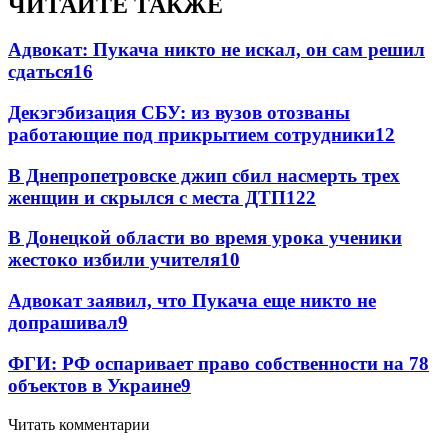
ЧИТАЙТЕ ТАКЖЕ
Адвокат: Пукача никто не искал, он сам решил
сдаться
16
Декэгэбизация СБУ: из вузов отозваны
работающие под прикрытием сотрудники
12
В Днепропетровске джип сбил насмерть трех
женщин и скрылся с места ДТП
12
2
В Донецкой области во время урока ученики
жестоко избили учителя
10
Адвокат заявил, что Пукача еще никто не
допрашивал
9
ФГИ: РФ оспаривает право собственности на 78
объектов в Украине
9
Читать комментарии