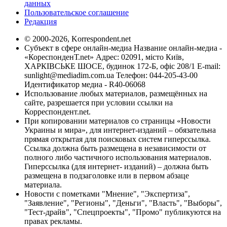
данных
Пользовательское соглашение
Редакция
© 2000-2026, Korrespondent.net
Субъект в сфере онлайн-медиа Название онлайн-медиа -
«КореспонденТ.net» Адрес: 02091, місто Київ,
ХАРКІВСЬКЕ ШОСЕ, будинок 172-Б, офіс 208/1 E-mail:
sunlight@mediadim.com.ua
Телефон: 044-205-43-00
Идентификатор медиа - R40-06068
Использование любых материалов, размещённых на
сайте, разрешается при условии ссылки на
Корреспондент.net.
При копировании материалов со страницы «Новости
Украины и мира», для интернет-изданий – обязательна
прямая открытая для поисковых систем гиперссылка.
Ссылка должна быть размещена в независимости от
полного либо частичного использования материалов.
Гиперссылка (для интернет- изданий) – должна быть
размещена в подзаголовке или в первом абзаце
материала.
Новости с пометками "Мнение", "Экспертиза",
"Заявление", "Регионы", "Деньги", "Власть", "Выборы",
"Тест-драйв", "Спецпроекты", "Промо" публикуются на
правах рекламы.