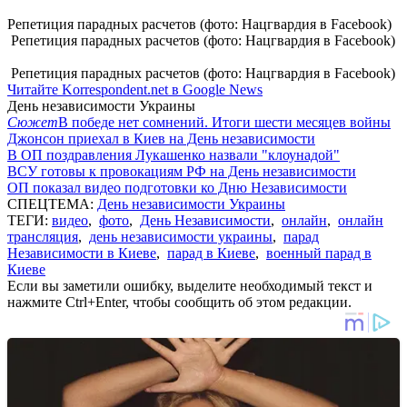
Репетиция парадных расчетов (фото: Нацгвардия в Facebook)
Репетиция парадных расчетов (фото: Нацгвардия в Facebook)
Репетиция парадных расчетов (фото: Нацгвардия в Facebook)
Читайте Korrespondent.net в Google News
День независимости Украины
Сюжет
В победе нет сомнений. Итоги шести месяцев войны
Джонсон приехал в Киев на День независимости
В ОП поздравления Лукашенко назвали "клоунадой"
ВСУ готовы к провокациям РФ на День независимости
ОП показал видео подготовки ко Дню Независимости
СПЕЦТЕМА:
День независимости Украины
ТЕГИ:
видео
,
фото
,
День Независимости
,
онлайн
,
онлайн
трансляция
,
день независимости украины
,
парад
Независимости в Киеве
,
парад в Киеве
,
военный парад в
Киеве
Если вы заметили ошибку, выделите необходимый текст и
нажмите Ctrl+Enter, чтобы сообщить об этом редакции.