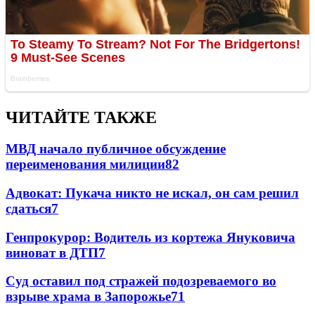
ЧИТАЙТЕ ТАКЖЕ
МВД начало публичное обсуждение
переименования милиции
8
2
Адвокат: Пукача никто не искал, он сам решил
сдаться
7
Генпрокурор: Водитель из кортежа Януковича
виноват в ДТП
7
Суд оставил под стражей подозреваемого во
взрыве храма в Запорожье
7
1