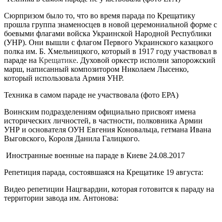
Сюрпризом было то, что во время парада по Крещатику
прошла группа знаменосцев в новой церемониальной форме с
боевыми флагами войска Украинской Народной Республики
(УНР).
Они вышли с флагом Первого Украинского казацкого
полка им. Б. Хмельницкого, который в 1917 году участвовал в
параде на
Крещатике
.
Духовой оркестр исполни запорожский
марш, написанный композитором Николаем Лысенко,
который использовала Армия УНР.
Техника в самом параде не участвовала (фото ЕРА)
Воинским подразделениям официально присвоят имена
исторических личностей, в частности, полковника Армии
УНР и основателя ОУН Евгения Коновальца, гетмана Ивана
Выговского, Короля Данила Галицкого.
Иностранные военные на параде в Киеве 24.08.2017
Репетиция парада, состоявшаяся на Крещатике 19 августа:
Видео репетиции Нацгвардии, которая готовится к параду на
территории завода им. Антонова: