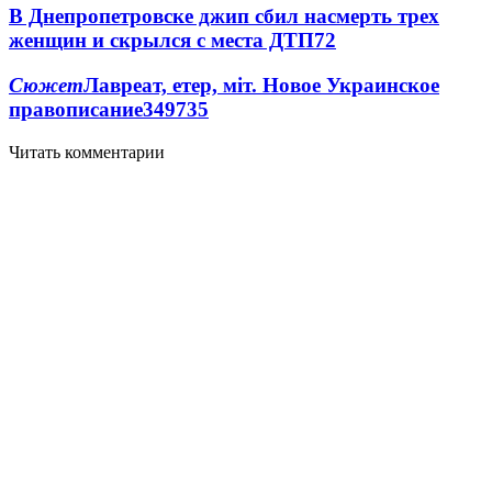
В Днепропетровске джип сбил насмерть трех
женщин и скрылся с места ДТП
7
2
Сюжет
Лавреат, етер, міт. Новое Украинское
правописание
349
7
35
Читать комментарии