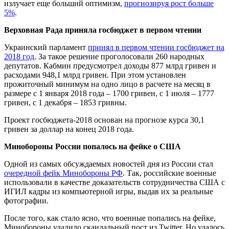
излучает еще больший оптимизм,
прогнозируя рост больше
5%
.
Верховная Рада приняла госбюджет в первом чтении
Украинский парламент
принял в первом чтении госбюджет на
2018 год
. За такое решение проголосовали 260 народных
депутатов. Кабмин предусмотрел доходы 877 млрд гривен и
расходами 948,1 млрд гривен. При этом установлен
прожиточный минимум на одно лицо в расчете на месяц в
размере с 1 января 2018 года – 1700 гривен, с 1 июля – 1777
гривен, с 1 декабря – 1853 гривны.
Проект госбюджета-2018 основан на прогнозе курса 30,1
гривен за доллар на конец 2018 года.
Минобороны России попалось на фейке о США
Одной из самых обсуждаемых новостей дня из России стал
очередной фейк Минобороны РФ
. Так, российские военные
использовали в качестве доказательств сотрудничества США с
ИГИЛ кадры из компьютерной игры, выдав их за реальные
фотографии.
После того, как стало ясно, что военные попались на фейке,
Минобороны удалило скандальный пост из Twitter. Но удалось