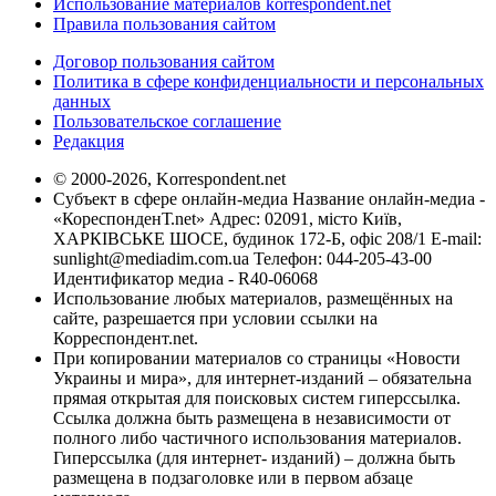
Использование материалов korrespondent.net
Правила пользования сайтом
Договор пользования сайтом
Политика в сфере конфиденциальности и персональных
данных
Пользовательское соглашение
Редакция
© 2000-2026, Korrespondent.net
Субъект в сфере онлайн-медиа Название онлайн-медиа -
«КореспонденТ.net» Адрес: 02091, місто Київ,
ХАРКІВСЬКЕ ШОСЕ, будинок 172-Б, офіс 208/1 E-mail:
sunlight@mediadim.com.ua
Телефон: 044-205-43-00
Идентификатор медиа - R40-06068
Использование любых материалов, размещённых на
сайте, разрешается при условии ссылки на
Корреспондент.net.
При копировании материалов со страницы «Новости
Украины и мира», для интернет-изданий – обязательна
прямая открытая для поисковых систем гиперссылка.
Ссылка должна быть размещена в независимости от
полного либо частичного использования материалов.
Гиперссылка (для интернет- изданий) – должна быть
размещена в подзаголовке или в первом абзаце