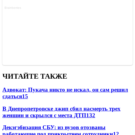
ЧИТАЙТЕ ТАКЖЕ
Адвокат: Пукача никто не искал, он сам решил
сдаться
15
В Днепропетровске джип сбил насмерть трех
женщин и скрылся с места ДТП
13
2
Декэгэбизация СБУ: из вузов отозваны
работающие под прикрытием сотрудники
12