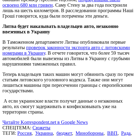
освоено 680 млн гривен
. Саму Стену за два года построили
лишь на шесть километров. В расследовании программы Наші
Гроші говорится, куда были потрачены эти деньги.
Литва будет наказывать владельцев авто, незаконно
ввезенных в Украину
В Таможенном департаменте Литвы опубликовали первые
результаты
проверок законности экспорта авто с литовскими
номерами в Украину
. В отчете говорится, что более 59 тысяч
автомобилей были вывезены из Литвы в Украину с грубыми
нарушениями таможенных правил.
Теперь владельцев таких машин могут обвинить сразу по трем
статьям литовского уголовного кодекса. Также они могут
лишиться машины при пересечении границы с европейскими
государствами.
А если украинские власти получат данные о незаконных
авто, их смогут задерживать и конфисковывать уже на
территории страны.
Читайте Korrespondent.net в Google News
СПЕЦТЕМА:
Сюжеты
ТЕГИ:
Россия
,
Украина
,
бюджет
,
Минобороны
,
ВВП
,
Рада
,