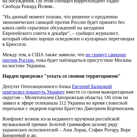
на обсуждения. Об этом сообщил корреспондент Радио
Свобода Рикард Йозвяк.
"На данный момент похоже, что решение о продлении
экономических санкций против России будет принято без
каких-либо серьезных обсуждений на заседании
Европейского совета в декабре", – сообщил журналист,
который обычно хорошо осведомлен о кулуарных переговорах
в Брюсселе.
Между тем, в США также заявили, что
не снимут санкции
против России
, пока будет наблюдаться присутствие Москвы
на востоке Украины.
Нардеп пригрозил "уехать со своими территориями"
Депутат Оппозиционного блока
Евгений Балицкий
пригрозил покинуть Украину
вместе со своим мажоритарным
округом – Мелитополем (Запорожская область). Об этом он
заявил в эфире телеканала 112 Украина во время словесной
перепалки с лидером партии Братство Дмитрием Корчинским.
Конфликт возник из-за недавнего вручения российской
музыкальной премии Золотой граммофон целому ряду
украинских исполнителей – Ани Лорак, Софии Ротару, Вере
Брежневой и др.