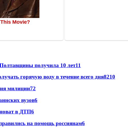
 Полтавщины получила 10 лет
11
лучать горячую воду в течение всего дня
8
210
ния милиции
7
2
аинских вузов
6
иноват в ДТП
6
правились на помощь россиянам
6