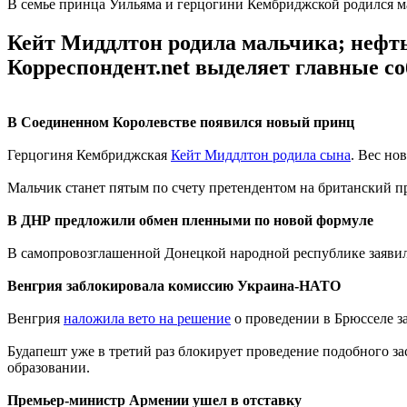
В семье принца Уильяма и герцогини Кембриджской родился м
Кейт Миддлтон родила мальчика; нефть 
Корреспондент.net выделяет главные с
В Соединенном Королевстве появился новый принц
Герцогиня Кембриджская
Кейт Миддлтон родила сына
. Вес но
Мальчик станет пятым по счету претендентом на британский п
В ДНР предложили обмен пленными по новой формуле
В самопровозглашенной Донецкой народной республике заяви
Венгрия заблокировала комиссию Украина-НАТО
Венгрия
наложила вето на решение
о проведении в Брюсселе з
Будапешт уже в третий раз блокирует проведение подобного за
образовании.
Премьер-министр Армении ушел в отставку