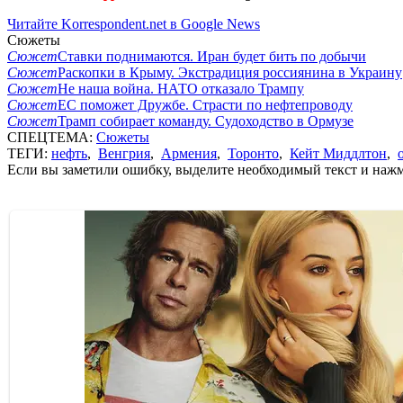
Читайте Korrespondent.net в Google News
Сюжеты
Сюжет
Ставки поднимаются. Иран будет бить по добычи
Сюжет
Раскопки в Крыму. Экстрадиция россиянина в Украину
Сюжет
Не наша война. НАТО отказало Трампу
Сюжет
ЕС поможет Дружбе. Страсти по нефтепроводу
Сюжет
Трамп собирает команду. Судоходство в Ормузе
СПЕЦТЕМА:
Сюжеты
ТЕГИ:
нефть
,
Венгрия
,
Армения
,
Торонто
,
Кейт Миддлтон
,
Если вы заметили ошибку, выделите необходимый текст и нажми