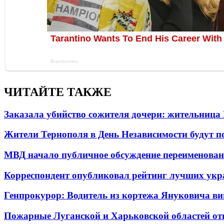
ЧИТАЙТЕ ТАКЖЕ
Заказала убийство сожителя дочери: жительница
Жители Тернополя в День Независимости будут по
МВД начало публичное обсуждение переименова
Корреспондент опубликовал рейтинг лучших укр
Генпрокурор: Водитель из кортежа Януковича в
Пожарные Луганской и Харьковской областей от