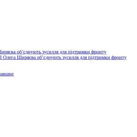
П Олега Ширяєва об’єднують зусилля для підтримки фронту
давшие