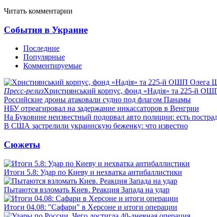
Читать комментарии
События в Украине
Последние
Популярные
Комментируемые
Пресс-релиз
Християнський корпус, фонд «Надія» та 225-й ОШ
Российские дроны атаковали судно под флагом Панамы
НБУ отреагировал на задержание инкассаторов в Венгрии
На Буковине неизвестный подорвал авто полиции: есть постра
В США застрелили украинскую беженку: что известно
Сюжеты
Итоги 5.8: Удар по Киеву и нехватка антибаллистики
Пытаются взломать Киев. Реакция Запада на удар
Итоги 04.08: "Сафари" в Херсоне и итоги операции