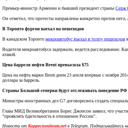
Премьер-министр Армении и бывший президент страны
Серж С
Он отметил, что протесты направлены конкретно против него, а
В Торонто фургон наехал на пешеходов
В канадском Торонто
микроавтобус въехал в толпу пешеходов
в
Водителя микроавтобуса задержали, ведется расследование. Ка
атакой.
Цена барреля нефти Brent превысила $75
Цена на нефть марки Brent днем 23 апеля впервые с ноября 201
доллара за баррель.
Страны Большой семерки будут отслеживать поведение РФ
Министры иностранных дел G7 договорились создать специал
Глава МИД Великобритании Борис Джонсон заявил, что участни
"проявлять бдительность в отношении России".
Новости от
Корреспондент.net
в Telegram. Подписывайтесь н