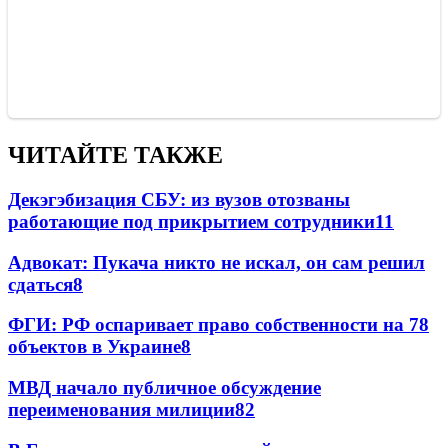
ЧИТАЙТЕ ТАКЖЕ
Декэгэбизация СБУ: из вузов отозваны
работающие под прикрытием сотрудники
11
Адвокат: Пукача никто не искал, он сам решил
сдаться
8
ФГИ: РФ оспаривает право собственности на 78
объектов в Украине
8
МВД начало публичное обсуждение
переименования милиции
8
2