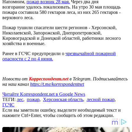
Напомним,
пожар возник 28 мая.
Через два дня
возгорание удалось локализовать. На утро 30 мая площадь
пожара составила 580 гектаров леса, из них 265 гектаров -
верхового леса.
Пожар тушили спасатели шести регионов - Херсонской,
Николаевской, Запорожской, Днепропетровской,
Кировоградской и Донецкой областей, работники лесного
хозяйства и военные.
Ранее в ГСЧС предупредили о
чрезвычайной пожарной
опасности с 2 по 4 июня.
Новости от
Корреспондент.net
в Telegram. Подписывайтесь
на наш канал
https://t.me/korrespondentnet
Читайте Korrespondent.net в Google News
ТЕГИ:
лес
,
пожар
,
Херсонская область
,
лесной пожар
,
ГСЧС
Если вы заметили ошибку, выделите необходимый текст и
нажмите Ctrl+Enter, чтобы сообщить об этом редакции.