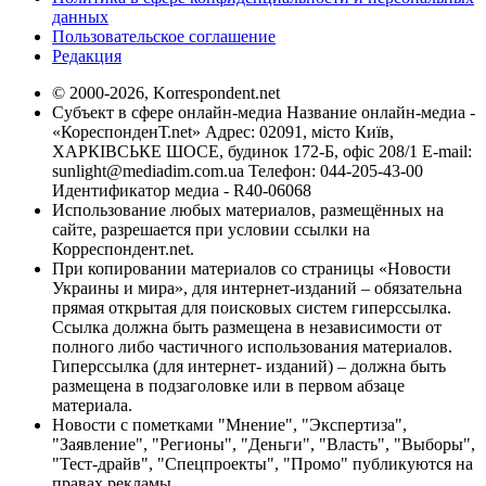
данных
Пользовательское соглашение
Редакция
© 2000-2026, Korrespondent.net
Субъект в сфере онлайн-медиа Название онлайн-медиа -
«КореспонденТ.net» Адрес: 02091, місто Київ,
ХАРКІВСЬКЕ ШОСЕ, будинок 172-Б, офіс 208/1 E-mail:
sunlight@mediadim.com.ua
Телефон: 044-205-43-00
Идентификатор медиа - R40-06068
Использование любых материалов, размещённых на
сайте, разрешается при условии ссылки на
Корреспондент.net.
При копировании материалов со страницы «Новости
Украины и мира», для интернет-изданий – обязательна
прямая открытая для поисковых систем гиперссылка.
Ссылка должна быть размещена в независимости от
полного либо частичного использования материалов.
Гиперссылка (для интернет- изданий) – должна быть
размещена в подзаголовке или в первом абзаце
материала.
Новости с пометками "Мнение", "Экспертиза",
"Заявление", "Регионы", "Деньги", "Власть", "Выборы",
"Тест-драйв", "Спецпроекты", "Промо" публикуются на
правах рекламы.