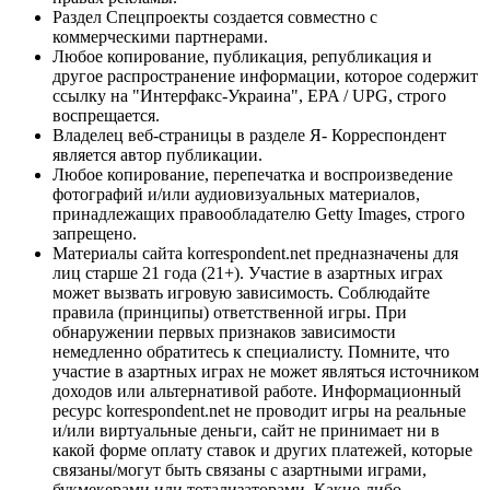
Раздел Спецпроекты создается совместно с
коммерческими партнерами.
Любое копирование, публикация, републикация и
другое распространение информации, которое содержит
ссылку на "Интерфакс-Украина", EPA / UPG, строго
воспрещается.
Владелец веб-страницы в разделе Я- Корреспондент
является автор публикации.
Любое копирование, перепечатка и воспроизведение
фотографий и/или аудиовизуальных материалов,
принадлежащих правообладателю Getty Images, строго
запрещено.
Материалы сайта korrespondent.net предназначены для
лиц старше 21 года (21+). Участие в азартных играх
может вызвать игровую зависимость. Соблюдайте
правила (принципы) ответственной игры. При
обнаружении первых признаков зависимости
немедленно обратитесь к специалисту. Помните, что
участие в азартных играх не может являться источником
доходов или альтернативой работе. Информационный
ресурс korrespondent.net не проводит игры на реальные
и/или виртуальные деньги, сайт не принимает ни в
какой форме оплату ставок и других платежей, которые
связаны/могут быть связаны с азартными играми,
букмекерами или тотализаторами. Какие-либо