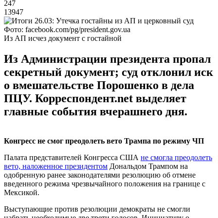
247
13947
Фото: facebook.com/pg/president.gov.ua
Из АП исчез документ с гостайной
Из Администрации президента пропал
секретный документ; суд отклонил иск
о вмешательстве Порошенко в дела
ПЦУ. Корреспондент.net выделяет
главные события вчерашнего дня.
Конгресс не смог преодолеть вето Трампа по режиму ЧП
Палата представителей Конгресса США
не смогла преодолеть
вето, наложенное президентом
Дональдом Трампом на
одобренную ранее законодателями резолюцию об отмене
введенного режима чрезвычайного положения на границе с
Мексикой.
Выступающие против резолюции демократы не смогли
набрать необходимые две трети голосов. Инициативу о