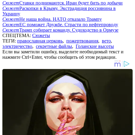
Сюжет
Ставки поднимаются. Иран будет бить по добычи
Сюжет
Раскопки в Крыму. Экстрадиция россиянина в
Украину
Сюжет
Не наша война. НАТО отказало Трампу
Сюжет
ЕС поможет Дружбе. Страсти по нефтепроводу
Сюжет
Трамп собирает команду. Судоходство в Ормузе
СПЕЦТЕМА:
Сюжеты
ТЕГИ:
православная церковь
,
пожертвования
,
вето
,
электричество
,
секретные файлы
,
Голанские высоты
Если вы заметили ошибку, выделите необходимый текст и
нажмите Ctrl+Enter, чтобы сообщить об этом редакции.