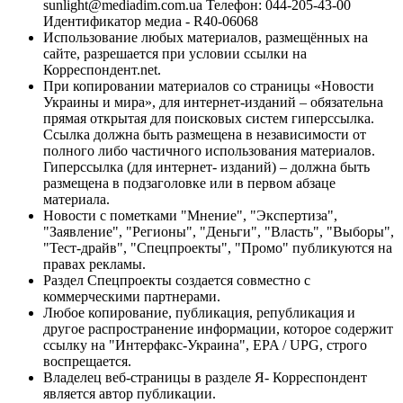
sunlight@mediadim.com.ua
Телефон: 044-205-43-00
Идентификатор медиа - R40-06068
Использование любых материалов, размещённых на
сайте, разрешается при условии ссылки на
Корреспондент.net.
При копировании материалов со страницы «Новости
Украины и мира», для интернет-изданий – обязательна
прямая открытая для поисковых систем гиперссылка.
Ссылка должна быть размещена в независимости от
полного либо частичного использования материалов.
Гиперссылка (для интернет- изданий) – должна быть
размещена в подзаголовке или в первом абзаце
материала.
Новости с пометками "Мнение", "Экспертиза",
"Заявление", "Регионы", "Деньги", "Власть", "Выборы",
"Тест-драйв", "Спецпроекты", "Промо" публикуются на
правах рекламы.
Раздел Спецпроекты создается совместно с
коммерческими партнерами.
Любое копирование, публикация, републикация и
другое распространение информации, которое содержит
ссылку на "Интерфакс-Украина", EPA / UPG, строго
воспрещается.
Владелец веб-страницы в разделе Я- Корреспондент
является автор публикации.