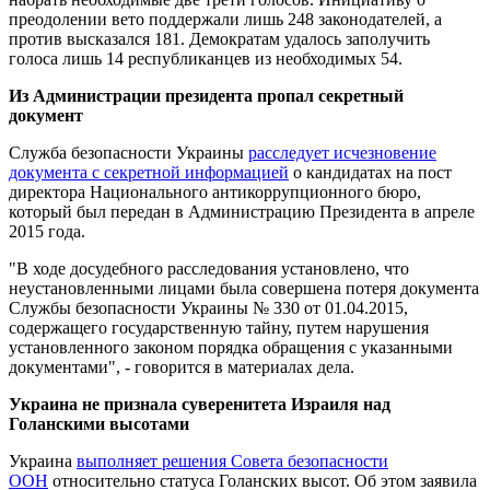
преодолении вето поддержали лишь 248 законодателей, а
против высказался 181. Демократам удалось заполучить
голоса лишь 14 республиканцев из необходимых 54.
Из Администрации президента пропал секретный
документ
Служба безопасности Украины
расследует исчезновение
документа с секретной информацией
о кандидатах на пост
директора Национального антикоррупционного бюро,
который был передан в Администрацию Президента в апреле
2015 года.
"В ходе досудебного расследования установлено, что
неустановленными лицами была совершена потеря документа
Службы безопасности Украины № 330 от 01.04.2015,
содержащего государственную тайну, путем нарушения
установленного законом порядка обращения с указанными
документами", - говорится в материалах дела.
Украина не признала суверенитета Израиля над
Голанскими высотами
Украина
выполняет решения Совета безопасности
ООН
относительно статуса Голанских высот. Об этом заявила