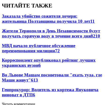
ЧИТАЙТЕ ТАКЖЕ
Заказала убийство сожителя дочери:
жительница Полтавщины получила 10 лет
11
Жители Тернополя в День Независимости будут
получать горячую воду в течение всего дня
8
210
МВД начало публичное обсуждение
переименования милиции
7
2
Корреспондент опубликовал рейтинг лучших
украинских вузов
6
Во Львове Машам посоветовали "ехать туда, где
Маши живут"
6
13
Генпрокурор: Водитель из кортежа Януковича
виноват в ДТП
6
Читать комментарии